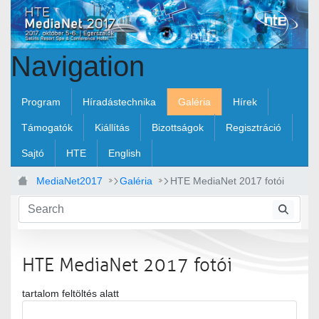
Skip to Main Content
Navigation
Program
Híradástechnika
Galéria
Hírek
Támogatók
Kiállítás
Bizottságok
Regisztráció
Sajtó
HTE
English
MediaNet2017
Galéria
HTE MediaNet 2017 fotói
HTE MediaNet 2017 fotói
tartalom feltöltés alatt
Media Gallery