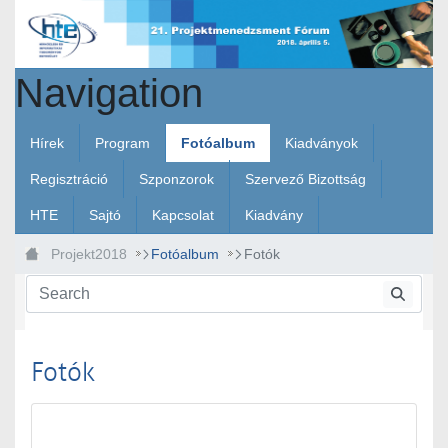
Skip to Main Content
Navigation
Hírek
Program
Fotóalbum
Kiadványok
Regisztráció
Szponzorok
Szervező Bizottság
HTE
Sajtó
Kapcsolat
Kiadvány
Projekt2018
Fotóalbum
Fotók
Fotók
Media Gallery