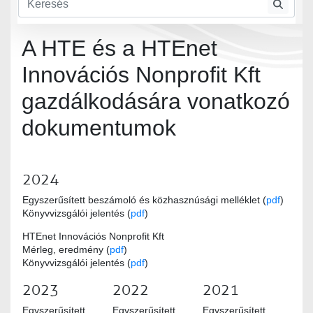
A HTE és a HTEnet
Innovációs Nonprofit Kft
gazdálkodására vonatkozó
dokumentumok
2024
Egyszerűsített beszámoló és közhasznúsági melléklet (
pdf
)
Könyvvizsgálói jelentés (
pdf
)
HTEnet Innovációs Nonprofit Kft
Mérleg, eredmény (
pdf
)
Könyvvizsgálói jelentés (
pdf
)
2023
2022
2021
Egyszerűsített
Egyszerűsített
Egyszerűsített