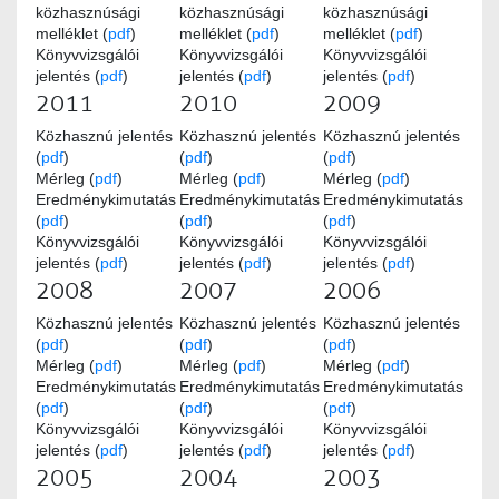
közhasznúsági
közhasznúsági
közhasznúsági
melléklet (
pdf
)
melléklet (
pdf
)
melléklet (
pdf
)
Könyvvizsgálói
Könyvvizsgálói
Könyvvizsgálói
jelentés (
pdf
)
jelentés (
pdf
)
jelentés (
pdf
)
2011
2010
2009
Közhasznú jelentés
Közhasznú jelentés
Közhasznú jelentés
(
pdf
)
(
pdf
)
(
pdf
)
Mérleg (
pdf
)
Mérleg (
pdf
)
Mérleg (
pdf
)
Eredménykimutatás
Eredménykimutatás
Eredménykimutatás
(
pdf
)
(
pdf
)
(
pdf
)
Könyvvizsgálói
Könyvvizsgálói
Könyvvizsgálói
jelentés (
pdf
)
jelentés (
pdf
)
jelentés (
pdf
)
2008
2007
2006
Közhasznú jelentés
Közhasznú jelentés
Közhasznú jelentés
(
pdf
)
(
pdf
)
(
pdf
)
Mérleg (
pdf
)
Mérleg (
pdf
)
Mérleg (
pdf
)
Eredménykimutatás
Eredménykimutatás
Eredménykimutatás
(
pdf
)
(
pdf
)
(
pdf
)
Könyvvizsgálói
Könyvvizsgálói
Könyvvizsgálói
jelentés (
pdf
)
jelentés (
pdf
)
jelentés (
pdf
)
2005
2004
2003