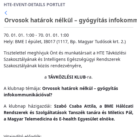
HTE-EVENT-DETAILS PORTLET
Ugrás a fő tartalomhoz
Orvosok határok nélkül – gyógyítás infokommun
70. 01. 01. 1:00 - 70. 01. 01. 1:00
Hely: BME I épület, IB017 (1117, Bp. Magyar Tudósok krt. 2.)
Tisztelettel meghívjuk Önt és munkatársait a HTE Távközlési
Szakosztályának és Intelligens Egészségügyi Rendszerek
Szakosztályának közös rendezvényére,
a
TÁVKÖZLÉSI KLUB
-ra.
A klubnap témája:
Orvosok határok nélkül – gyógyítás
infokommunikációval?
A klubnap házigazdái:
Szabó Csaba Attila, a BME Hálózati
Rendszerek és Szolgáltatások Tanszék tanára és Miletics Pál,
a Magyar Telemedicina és E-health Egyesület elnöke.
Vitaindító előadók: