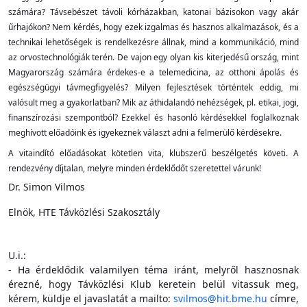
számára? Távsebészet távoli kórházakban, katonai bázisokon vagy akár
űrhajókon? Nem kérdés, hogy ezek izgalmas és hasznos alkalmazások, és a
technikai lehetőségek is rendelkezésre állnak, mind a kommunikáció, mind
az orvostechnológiák terén. De vajon egy olyan kis kiterjedésű ország, mint
Magyarország számára érdekes-e a telemedicina, az otthoni ápolás és
egészségügyi távmegfigyelés? Milyen fejlesztések történtek eddig, mi
valósult meg a gyakorlatban? Mik az áthidalandó nehézségek, pl. etikai, jogi,
finanszírozási szempontból? Ezekkel és hasonló kérdésekkel foglalkoznak
meghívott előadóink és igyekeznek választ adni a felmerülő kérdésekre.
A vitaindító előadásokat kötetlen vita, klubszerű beszélgetés követi. A
rendezvény díjtalan, melyre minden érdeklődőt szeretettel várunk!
Dr. Simon Vilmos
Elnök, HTE Távközlési Szakosztály
U.i.:
- Ha érdeklődik valamilyen téma iránt, melyről hasznosnak
érezné, hogy Távközlési Klub keretein belül vitassuk meg,
kérem, küldje el javaslatát a mailto:
svilmos@hit.bme.hu
címre,