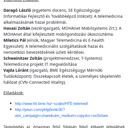
Daragó László
(egyetemi docens, SE Egészségügyi
Informatikai Fejlesztő és Továbbképző Intézet): A telemedicina
alkalmazásának hazai problémái.
Havasi Zoltán
(vezérigazgató, MOHAnet Mobilsystems Zrt.): A
MOHAnet által kifejlesztett mobilgondozási ökoszisztéma.
Miletics Pál
(elnök, Magyar Telemedicina és E-health
Egyesület): A telemedicinális szolgáltatások hazai és
nemzetközi bevezetésének üzleti kérdései.
Schweinitzer Zoltán
(projektmenedzser, T-Systems):
Telemedicina projekt IT megvalósítása
Vajda Lóránt
(igazgató, BME Egészségügyi Mérnöki
Tudásközpont): Összekapcsolt életek, a személyes távjelenléti
hálózat (CVN-Connected Vitality).
Előadások:
http://www.hit.bme.hu/~szabo/HTE-telemed/
http://prezi.com/phlpj5nnki3t/?
utm_campaign=share&utm_medium=copy&rc=ex0share
Távgyógyítás az Amazonas felső folyásán fekvő eldugott települések