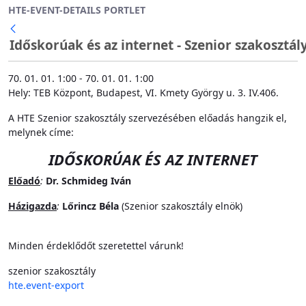
HTE-EVENT-DETAILS PORTLET
Ugrás a fő tartalomhoz
Időskorúak és az internet - Szenior szakosztál
70. 01. 01. 1:00 - 70. 01. 01. 1:00
Hely: TEB Központ, Budapest, VI. Kmety György u. 3. IV.406.
A HTE Szenior szakosztály szervezésében előadás hangzik el,
melynek címe:
IDŐSKORÚAK ÉS AZ INTERNET
Előadó
:
Dr. Schmideg Iván
Házigazda
:
Lőrincz Béla
(Szenior szakosztály elnök)
Minden érdeklődőt szeretettel várunk!
szenior szakosztály
hte.event-export