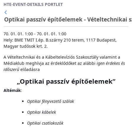
HTE-EVENT-DETAILS PORTLET
Ugrás a fő tartalomhoz
Optikai passzív építőelemek - Vételtechnikai s
70. 01. 01. 1:00 - 70. 01. 01. 1:00
Hely: BME TMIT I.ép. B.szárny 210 terem, 1117 Budapest,
Magyar tudósok krt. 2.
A Vételtechnikai és a Kábeltelevíziós Szakosztály valamint a
Médiaklub meghívja az érdeklődőket az alábbi
igen érdekes és
időszerű
előadásra
„Optikai passzív építőelemek”
Altémák
:
Optikai fényvezető szálak
Optikai kábelek
Optikai csatlakozók