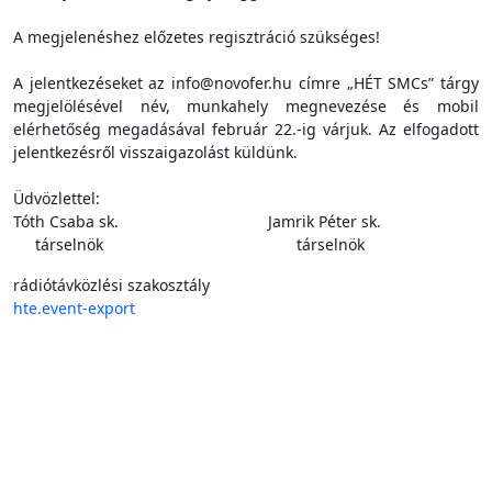
A megjelenéshez előzetes regisztráció szükséges!
A jelentkezéseket az info@novofer.hu címre „HÉT SMCs” tárgy
megjelölésével név, munkahely megnevezése és mobil
elérhetőség megadásával február 22.-ig várjuk. Az elfogadott
jelentkezésről visszaigazolást küldünk.
Üdvözlettel:
Tóth Csaba sk. Jamrik Péter sk.
társelnök társelnök
rádiótávközlési szakosztály
hte.event-export