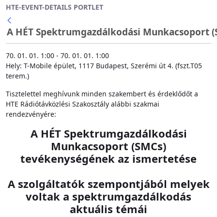
HTE-EVENT-DETAILS PORTLET
Ugrás a fő tartalomhoz
A HÉT Spektrumgazdálkodási Munkacsoport (SM
70. 01. 01. 1:00 - 70. 01. 01. 1:00
Hely: T-Mobile épület, 1117 Budapest, Szerémi út 4. (fszt.T05
terem.)
Tisztelettel meghívunk minden szakembert és érdeklődőt a
HTE Rádiótávközlési Szakosztály alábbi szakmai
rendezvényére:
A HÉT Spektrumgazdálkodási
Munkacsoport (SMCs)
tevékenységének az ismertetése
A szolgáltatók szempontjából melyek
voltak a spektrumgazdálkodás
aktuális témái