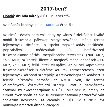
2017-ben?
Előadó
:
dr.Fiala Károly
(HÉT SMCs vezető)
Az előadás képanyaga
ide kattintva
érhető el.
Az elmúlt évben nem volt nagy nyilvános érdeklődést kiváltó
mobil frekvencia pályázat Magyarországon, mégis fontos
fejlemények történtek a spektrumgazdálkodás területén.
Jogszabályok módosultak, új határövezeti
frekvenciakoordinációs megállapodás-tervezetek (700 MHz,
1500 MHz) születtek, illetve a meglevő megállapodások (800
MHz, 2600 MHz) felül lettek vizsgálva. Az 5G-vel kapcsolatos
frekvenciakérdések is előtérbe kerültek. Természetesen, ezen
fejlemények központi szereplője a frekvenciagazdálkodásért is
felelős hírközlési hatóság az NMHH volt, de fontos
véleményező, észrevételező szerep jutott a szolgáltatók
szakmai munkacsoportjának a HÉT SMCs-nek is, amely az
elmúlt évek során az NMHH elismert szakmai partnerévé vált
spektrum ügyekben. Az előadás a HÉT SMCs 2017. évi
munkáját ismerteti átfogó jelleggel.