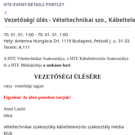
HTE-EVENT-DETAILS PORTLET
Ugrás a fő tartalomhoz
Vezetőségi ülés - Vételtechnikai szo., Kábeltel
70. 01. 01. 1:00 - 70. 01. 01. 1:00
Hely: Antenna Hungária Zrt. 1119 Budapest, Petzvál J. u. 31-33.
Terem: A.111
A HTE Vételtechnikai Szakosztálya, a HTE Kábeltelevíziós Szakosztálya
és a HTE Médiaklubja
a szokásos havi
VEZETŐSÉGI ÜLÉSÉRE
várja vezetőségi tagjait.
Figyelem! Az ülést pénteken tartjuk!
Antal László
titkár
vételtechnikai szakosztály
kábeltelevíziós szakosztály
média
klub