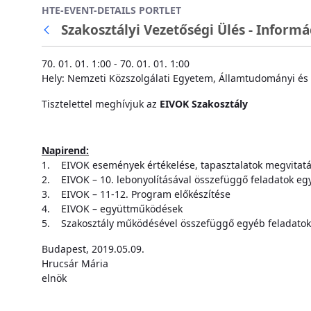
HTE-EVENT-DETAILS PORTLET
Ugrás a fő tartalomhoz
Szakosztályi Vezetőségi Ülés - Informá
70. 01. 01. 1:00 - 70. 01. 01. 1:00
Hely: Nemzeti Közszolgálati Egyetem, Államtudományi és 
Tisztelettel meghívjuk az
EIVOK Szakosztály
Napirend:
1. EIVOK események értékelése, tapasztalatok megvitat
2. EIVOK – 10. lebonyolításával összefüggő feladatok eg
3. EIVOK – 11-12. Program előkészítése
4. EIVOK – együttműködések
5. Szakosztály működésével összefüggő egyéb feladatok 
Budapest, 2019.05.09.
Hrucsár Mária
elnök