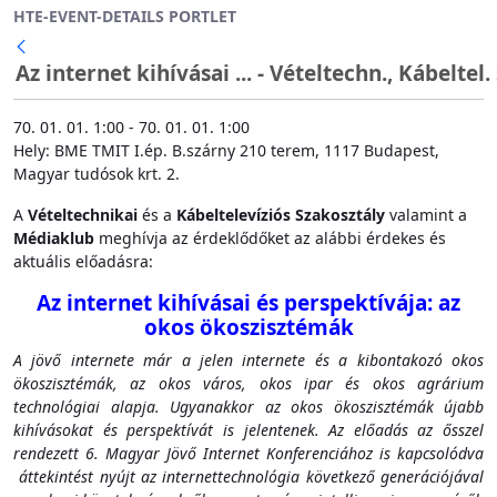
HTE-EVENT-DETAILS PORTLET
Ugrás a fő tartalomhoz
Az internet kihívásai ... - Vételtechn., Kábeltel
70. 01. 01. 1:00 - 70. 01. 01. 1:00
Hely: BME TMIT I.ép. B.szárny 210 terem, 1117 Budapest,
Magyar tudósok krt. 2.
A
Vételtechnikai
és a
Kábeltelevíziós Szakosztály
valamint a
Médiaklub
meghívja az érdeklődőket az alábbi érdekes és
aktuális előadásra:
Az internet kihívásai és perspektívája: az
okos ökoszisztémák
A jövő internete már a jelen internete és a kibontakozó okos
ökoszisztémák, az okos város, okos ipar és okos agrárium
technológiai alapja. Ugyanakkor az okos ökoszisztémák újabb
kihívásokat és perspektívát is jelentenek. Az előadás az ősszel
rendezett 6. Magyar Jövő Internet Konferenciához is kapcsolódva
áttekintést nyújt az internettechnológia következő generációjával