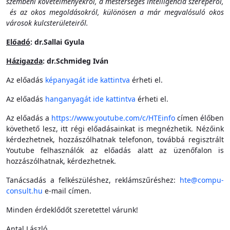
szembeni követelményekről, a mesterséges intelligencia szerepéről,
és az okos megoldásokról, különösen a már megvalósuló okos
városok kulcsterületeiről.
Előadó
: dr.Sallai Gyula
Házigazda
: dr.Schmideg Iván
Az előadás
képanyagát ide kattintva
érheti el.
Az előadás
hanganyagát ide kattintva
érheti el.
Az előadás a
https://www.youtube.com/c/HTEinfo
címen élőben
követhető lesz, itt régi előadásainkat is megnézhetik. Nézőink
kérdezhetnek, hozzászólhatnak telefonon, továbbá regisztrált
Youtube felhasználók az előadás alatt az üzenőfalon is
hozzászólhatnak, kérdezhetnek.
Tanácsadás a felkészüléshez, reklámszűréshez:
hte@compu-
consult.hu
e-mail címen.
Minden érdeklődőt szeretettel várunk!
Antal László