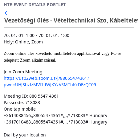
HTE-EVENT-DETAILS PORTLET
Ugrás a fő tartalomhoz
Vezetőségi ülés - Vételtechnikai Szo, Kábeltel
70. 01. 01. 1:00 - 70. 01. 01. 1:00
Hely: Online, Zoom
Zoom online ülés követhető mobiltelefon applikációval vagy PC-re
telepített Zoom alkalmazással.
Join Zoom Meeting
https://us02web.zoom.us/j/88055474361?
pwd=UHJ3bzlzMVl1dWJKYzVSMThKcDFzQT09
Meeting ID: 880 5547 4361
Passcode: 718083
One tap mobile
+3614088456,,88055474361#,,,,*718083# Hungary
+3617010488,,88055474361#,,,,*718083# Hungary
Dial by your location