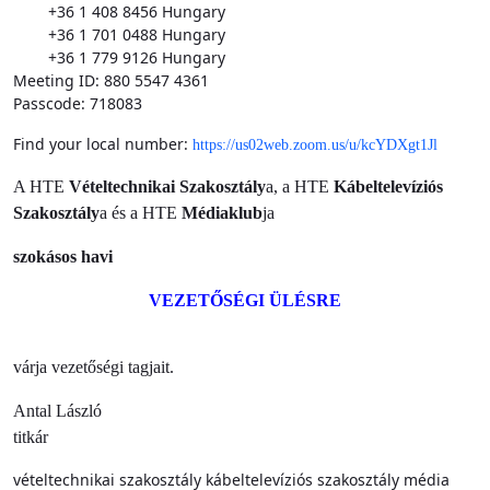
+36 1 408 8456 Hungary
+36 1 701 0488 Hungary
+36 1 779 9126 Hungary
Meeting ID: 880 5547 4361
Passcode: 718083
Find your local number:
https://us02web.zoom.us/u/kcYDXgt1Jl
A HTE
Vételtechnikai Szakosztály
a, a HTE
Kábeltelevíziós
Szakosztály
a és a HTE
Médiaklub
ja
szokásos havi
VEZETŐSÉGI ÜLÉSRE
várja vezetőségi tagjait.
Antal László
titkár
vételtechnikai szakosztály
kábeltelevíziós szakosztály
média