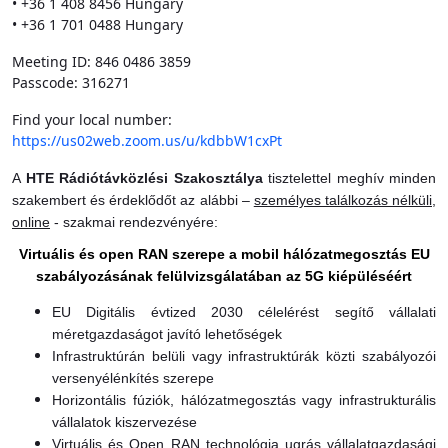
• +36 1 408 8456 Hungary
• +36 1 701 0488 Hungary
Meeting ID: 846 0486 3859
Passcode: 316271
Find your local number:
https://us02web.zoom.us/u/kdbbW1cxPt
A
HTE Rádiótávközlési Szakosztálya
tisztelettel meghív minden
szakembert és érdeklődőt az alábbi –
személyes találkozás nélküli,
online
- szakmai rendezvényére:
Virtuális és open RAN szerepe a mobil hálózatmegosztás EU
szabályozásának felülvizsgálatában az 5G kiépüléséért
EU Digitális évtized 2030 célelérést segítő vállalati
méretgazdaságot javító lehetőségek
Infrastruktúrán belüli vagy infrastruktúrák közti szabályozói
versenyélénkítés szerepe
Horizontális fúziók, hálózatmegosztás vagy infrastrukturális
vállalatok kiszervezése
Virtuális és Open RAN technológia ugrás vállalatgazdasági