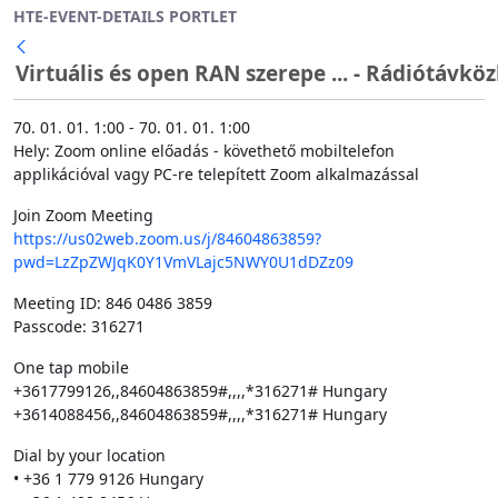
HTE-EVENT-DETAILS PORTLET
Ugrás a fő tartalomhoz
Virtuális és open RAN szerepe ... - Rádiótávköz
70. 01. 01. 1:00 - 70. 01. 01. 1:00
Hely: Zoom online előadás - követhető mobiltelefon
applikációval vagy PC-re telepített Zoom alkalmazással
Join Zoom Meeting
https://us02web.zoom.us/j/84604863859?
pwd=LzZpZWJqK0Y1VmVLajc5NWY0U1dDZz09
Meeting ID: 846 0486 3859
Passcode: 316271
One tap mobile
+3617799126,,84604863859#,,,,*316271# Hungary
+3614088456,,84604863859#,,,,*316271# Hungary
Dial by your location
• +36 1 779 9126 Hungary