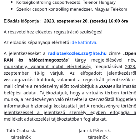
Költségkontrolling csoportvezető, Telenor Hungary
Szenior csoport kontrolling menedzser, Magyar Telekom
Előadás időpontja
:
2023. szeptember 20. (szerda)
16:00
óra
A részvételhez előzetes regisztráció szükséges!
Az előadás képanyaga elérhető
ide kattintva
.
A jelentkezéseket a
radiotavkozles.szo@hte.hu
címre „
Open
RAN és hálózatmegosztás
” tárgy megjelölésével
név,
munkahely, valamint mobil elérhetőség
megadásával
2023.
szeptember 18
-ig várjuk. Az elfogadott jelentkezésről
visszaigazolást küldünk, valamint a regisztrált jelentkezők e-
mail címére a rendezvény előtt továbbítjuk a
ZOOM
alkalmazás
belépési adatai. Tájékoztatjuk, hogy a virtuális térben történő
munka, a rendezvényen való részvétel a szervezőktől független
informatikai biztonsági kockázattal jár!
A rendezvényre történő
jelentkezéssel a jelentkező személy egyben elfogadja a
mellékelt adatkezelési tájékoztatóban foglaltakat.
Tóth Csaba sk. Jamrik Péter sk.
társelnök társelnök