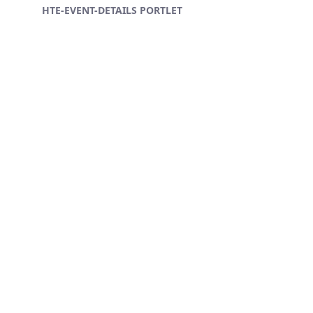
HTE-EVENT-DETAILS PORTLET
Ugrás a fő tartalomhoz