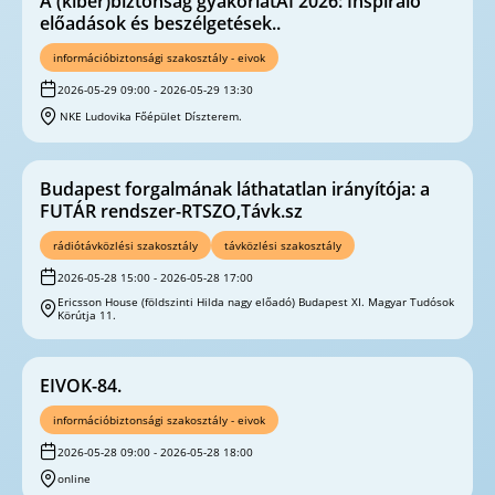
A (kiber)biztonság gyakorlatAI 2026: Inspiráló
előadások és beszélgetések..
információbiztonsági szakosztály - eivok
2026-05-29 09:00 - 2026-05-29 13:30
NKE Ludovika Főépület Díszterem.
Budapest forgalmának láthatatlan irányítója: a
FUTÁR rendszer-RTSZO,Távk.sz
rádiótávközlési szakosztály
távközlési szakosztály
2026-05-28 15:00 - 2026-05-28 17:00
Ericsson House (földszinti Hilda nagy előadó) Budapest XI. Magyar Tudósok
Körútja 11.
EIVOK-84.
információbiztonsági szakosztály - eivok
2026-05-28 09:00 - 2026-05-28 18:00
online