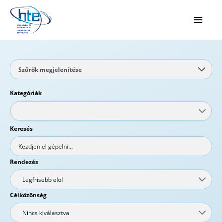
Ugrás a fő tartalomhoz
Szűrők megjelenítése
Kategóriák
Keresés
Rendezés
Legfrisebb elöl
Célközönség
Nincs kiválasztva