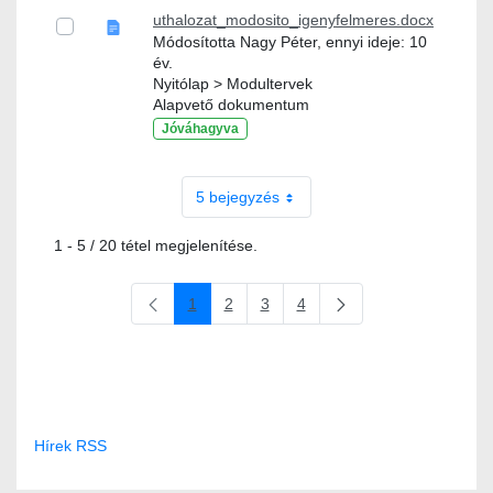
uthalozat_modosito_igenyfelmeres.docx
Módosította Nagy Péter, ennyi ideje: 10
év.
Nyitólap > Modultervek
Alapvető dokumentum
Jóváhagyva
5 bejegyzés
1 - 5 / 20 tétel megjelenítése.
1
2
3
4
Oldal
Oldal
Oldal
Oldal
Hírek RSS