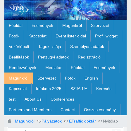
Ugrás a fő tartalomhoz
Főoldal
Események
Magunkról
Szervezet
Fotók
Kapcsolat
Event lister oldal
Profil widget
Vezérlőpult
Tagok listája
Személyes adatok
Beállítások
Pénzügyi adatok
Regisztráció
Rendezvények
Médiatár
Főoldal
Események
Magunkról
Szervezet
Fotók
English
Kapcsolat
Infokom 2025
SZJA 1%
Keresés
test
About Us
Conferences
Partners and Members
Contact
Összes esemény
Magunkról
Pályázatok
ETraffic doktár
Nyitólap