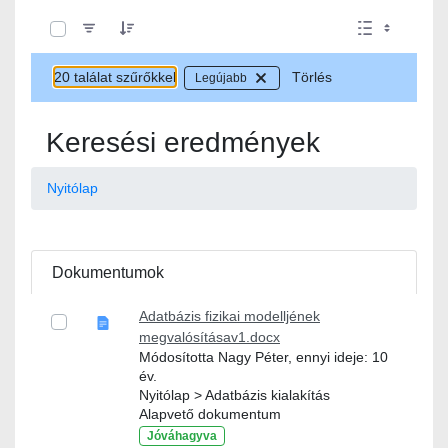
0 / 20 Tételek kiválasztva
20 találat szűrőkkel
Törlés
Legújabb
Keresési eredmények
Nyitólap
Dokumentumok
Adatbázis fizikai modelljének
megvalósításav1.docx
Módosította Nagy Péter, ennyi ideje: 10
év.
Nyitólap > Adatbázis kialakítás
Alapvető dokumentum
Jóváhagyva