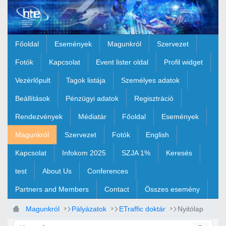
Ugrás a fő tartalomhoz
Főoldal
Események
Magunkról
Szervezet
Fotók
Kapcsolat
Event lister oldal
Profil widget
Vezérlőpult
Tagok listája
Személyes adatok
Beállítások
Pénzügyi adatok
Regisztráció
Rendezvények
Médiatár
Főoldal
Események
Magunkról
Szervezet
Fotók
English
Kapcsolat
Infokom 2025
SZJA 1%
Keresés
test
About Us
Conferences
Partners and Members
Contact
Összes esemény
Magunkról
Pályázatok
ETraffic doktár
Nyitólap