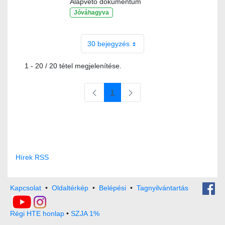
Alapvető dokumentum
Jóváhagyva
30 bejegyzés
1 - 20 / 20 tétel megjelenítése.
1
Oldal
Hírek RSS
Kapcsolat
•
Oldaltérkép
•
Belépési
•
Tagnyilvántartás
Régi HTE honlap
•
SZJA 1%