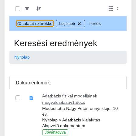
0 / 20 Tételek kiválasztva
20 találat szűrőkkel
Törlés
Legújabb
Keresési eredmények
Nyitólap
Dokumentumok
Adatbázis fizikai modelljének
megvalósításav1.docx
Módosította Nagy Péter, ennyi ideje: 10
év.
Nyitólap > Adatbázis kialakítás
Alapvető dokumentum
Jóváhagyva