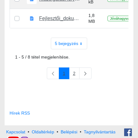
kB
1,8
Fejlesztői_dokumentáció.docx
Jóváhagyva
MB
5 bejegyzés
1 - 5 / 8 tétel megjelenítése.
1
2
Oldal
Oldal
Hírek RSS
Kapcsolat
•
Oldaltérkép
•
Belépési
•
Tagnyilvántartás