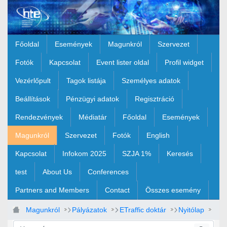
Ugrás a fő tartalomhoz
Főoldal
Események
Magunkról
Szervezet
Fotók
Kapcsolat
Event lister oldal
Profil widget
Vezérlőpult
Tagok listája
Személyes adatok
Beállítások
Pénzügyi adatok
Regisztráció
Rendezvények
Médiatár
Főoldal
Események
Magunkról
Szervezet
Fotók
English
Kapcsolat
Infokom 2025
SZJA 1%
Keresés
test
About Us
Conferences
Partners and Members
Contact
Összes esemény
Magunkról
Pályázatok
ETraffic doktár
Nyitólap