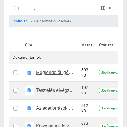
0 / 8 Tételek kiválasztva
Nyitólap
Felhasználói igények
Cím
Méret
Státusz
Elem kiválasztása
Dokumentumok
803
Megrendelői igények összefogásav1.docx
Jóváhagyva
kB
107
Tesztelés elvégzésev1.docx
Jóváhagyva
kB
312
Az adatforrások csatolási felületének implementálásav1.docx
Jóváhagyva
kB
673
Kiszolgálási folyamatok implementációjav1.docx
Jóváhagyva