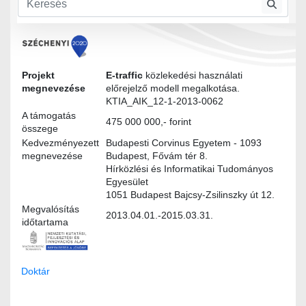
Felhasználói igények
Projekt
E-traffic
közlekedési használati
megnevezése
előrejelző modell megalkotása.
KTIA_AIK_12-1-2013-0062
A támogatás
475 000 000,- forint
összege
Kedvezményezett
Budapesti Corvinus Egyetem - 1093
megnevezése
Budapest, Fővám tér 8.
Hírközlési és Informatikai Tudományos
Egyesület
1051 Budapest Bajcsy-Zsilinszky út 12.
Megvalósítás
2013.04.01.-2015.03.31.
időtartama
Doktár