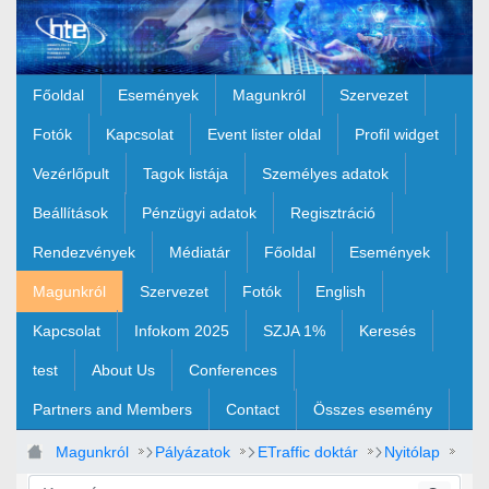
Ugrás a fő tartalomhoz
Főoldal
Események
Magunkról
Szervezet
Fotók
Kapcsolat
Event lister oldal
Profil widget
Vezérlőpult
Tagok listája
Személyes adatok
Beállítások
Pénzügyi adatok
Regisztráció
Rendezvények
Médiatár
Főoldal
Események
Magunkról
Szervezet
Fotók
English
Kapcsolat
Infokom 2025
SZJA 1%
Keresés
test
About Us
Conferences
Partners and Members
Contact
Összes esemény
Magunkról
Pályázatok
ETraffic doktár
Nyitólap