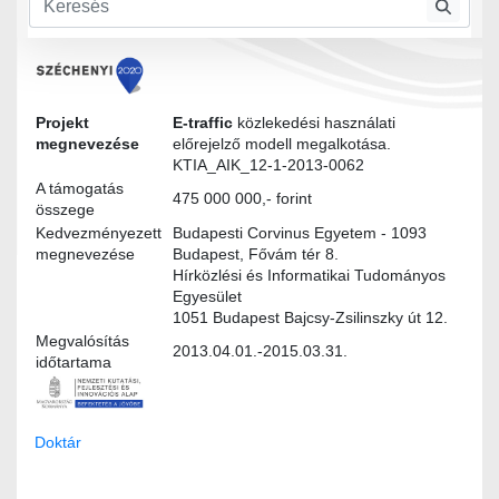
Felhasználói igények
Projekt
E-traffic
közlekedési használati
megnevezése
előrejelző modell megalkotása.
KTIA_AIK_12-1-2013-0062
A támogatás
475 000 000,- forint
összege
Kedvezményezett
Budapesti Corvinus Egyetem - 1093
megnevezése
Budapest, Fővám tér 8.
Hírközlési és Informatikai Tudományos
Egyesület
1051 Budapest Bajcsy-Zsilinszky út 12.
Megvalósítás
2013.04.01.-2015.03.31.
időtartama
Doktár