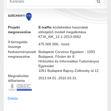
Modultervek
Projekt
E-traffic
közlekedési használati
megnevezése
előrejelző modell megalkotása.
KTIA_AIK_12-1-2013-0062
A támogatás
475 000 000,- forint
összege
Kedvezményezett
Budapesti Corvinus Egyetem - 1093
megnevezése
Budapest, Fővám tér 8.
Hírközlési és Informatikai Tudományos
Egyesület
1051 Budapest Bajcsy-Zsilinszky út 12.
Megvalósítás
2013.04.01.-2015.03.31.
időtartama
Doktár