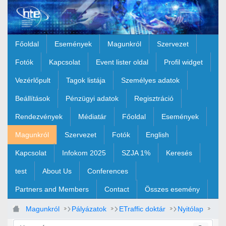
Ugrás a fő tartalomhoz
Főoldal
Események
Magunkról
Szervezet
Fotók
Kapcsolat
Event lister oldal
Profil widget
Vezérlőpult
Tagok listája
Személyes adatok
Beállítások
Pénzügyi adatok
Regisztráció
Rendezvények
Médiatár
Főoldal
Események
Magunkról
Szervezet
Fotók
English
Kapcsolat
Infokom 2025
SZJA 1%
Keresés
test
About Us
Conferences
Partners and Members
Contact
Összes esemény
Magunkról
Pályázatok
ETraffic doktár
Nyitólap