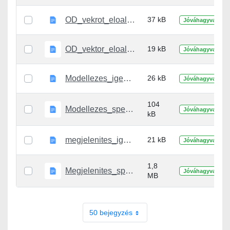
OD_vekrot_eloallito_specifikacio.docx
37 kB
Jóváhagyva
OD_vektor_eloallito_igenyfelmeres.docx
19 kB
Jóváhagyva
Modellezes_igenyfelmeres.docx
26 kB
Jóváhagyva
104
Modellezes_specifikacio.docx
Jóváhagyva
kB
megjelenites_igenyfelmeres.docx
21 kB
Jóváhagyva
1,8
Megjelenites_specifikacio.docx
Jóváhagyva
MB
50 bejegyzés