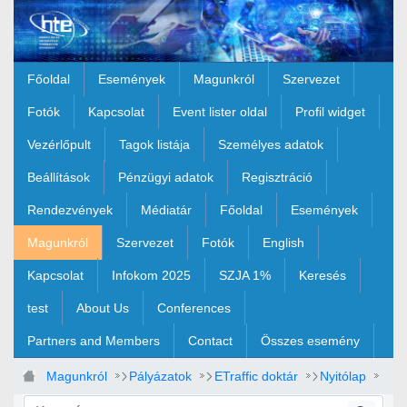
Ugrás a fő tartalomhoz
Főoldal
Események
Magunkról
Szervezet
Fotók
Kapcsolat
Event lister oldal
Profil widget
Vezérlőpult
Tagok listája
Személyes adatok
Beállítások
Pénzügyi adatok
Regisztráció
Rendezvények
Médiatár
Főoldal
Események
Magunkról
Szervezet
Fotók
English
Kapcsolat
Infokom 2025
SZJA 1%
Keresés
test
About Us
Conferences
Partners and Members
Contact
Összes esemény
Magunkról
Pályázatok
ETraffic doktár
Nyitólap