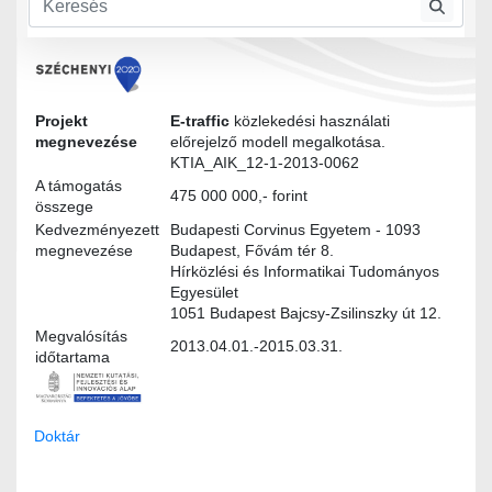
Modultervek
Projekt
E-traffic
közlekedési használati
megnevezése
előrejelző modell megalkotása.
KTIA_AIK_12-1-2013-0062
A támogatás
475 000 000,- forint
összege
Kedvezményezett
Budapesti Corvinus Egyetem - 1093
megnevezése
Budapest, Fővám tér 8.
Hírközlési és Informatikai Tudományos
Egyesület
1051 Budapest Bajcsy-Zsilinszky út 12.
Megvalósítás
2013.04.01.-2015.03.31.
időtartama
Doktár