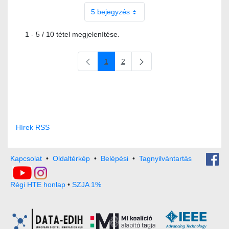
5 bejegyzés
1 - 5 / 10 tétel megjelenítése.
1
2
Oldal
Oldal
Hírek RSS
Kapcsolat
•
Oldaltérkép
•
Belépési
•
Tagnyilvántartás
Régi HTE honlap
•
SZJA 1%