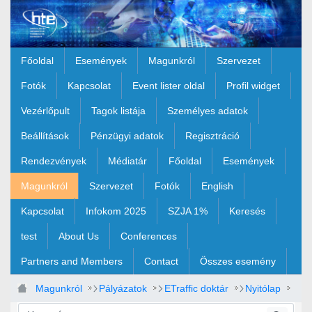
Ugrás a fő tartalomhoz
Főoldal
Események
Magunkról
Szervezet
Fotók
Kapcsolat
Event lister oldal
Profil widget
Vezérlőpult
Tagok listája
Személyes adatok
Beállítások
Pénzügyi adatok
Regisztráció
Rendezvények
Médiatár
Főoldal
Események
Magunkról
Szervezet
Fotók
English
Kapcsolat
Infokom 2025
SZJA 1%
Keresés
test
About Us
Conferences
Partners and Members
Contact
Összes esemény
Magunkról
Pályázatok
ETraffic doktár
Nyitólap