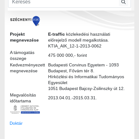
Modultervek
Projekt
E-traffic
közlekedési használati
megnevezése
előrejelző modell megalkotása.
KTIA_AIK_12-1-2013-0062
A támogatás
475 000 000,- forint
összege
Kedvezményezett
Budapesti Corvinus Egyetem - 1093
megnevezése
Budapest, Fővám tér 8.
Hírközlési és Informatikai Tudományos
Egyesület
1051 Budapest Bajcsy-Zsilinszky út 12.
Megvalósítás
2013.04.01.-2015.03.31.
időtartama
Doktár