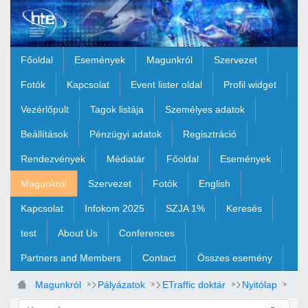
Ugrás a fő tartalomhoz
Főoldal
Események
Magunkról
Szervezet
Fotók
Kapcsolat
Event lister oldal
Profil widget
Vezérlőpult
Tagok listája
Személyes adatok
Beállítások
Pénzügyi adatok
Regisztráció
Rendezvények
Médiatár
Főoldal
Események
Magunkról
Szervezet
Fotók
English
Kapcsolat
Infokom 2025
SZJA 1%
Keresés
test
About Us
Conferences
Partners and Members
Contact
Összes esemény
Magunkról
Pályázatok
ETraffic doktár
Nyitólap