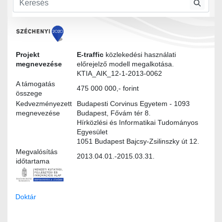
Modultervek
Projekt
E-traffic
közlekedési használati
megnevezése
előrejelző modell megalkotása.
KTIA_AIK_12-1-2013-0062
A támogatás
475 000 000,- forint
összege
Kedvezményezett
Budapesti Corvinus Egyetem - 1093
megnevezése
Budapest, Fővám tér 8.
Hírközlési és Informatikai Tudományos
Egyesület
1051 Budapest Bajcsy-Zsilinszky út 12.
Megvalósítás
2013.04.01.-2015.03.31.
időtartama
Doktár