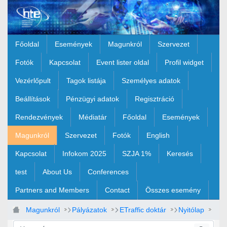
Ugrás a fő tartalomhoz
Főoldal
Események
Magunkról
Szervezet
Fotók
Kapcsolat
Event lister oldal
Profil widget
Vezérlőpult
Tagok listája
Személyes adatok
Beállítások
Pénzügyi adatok
Regisztráció
Rendezvények
Médiatár
Főoldal
Események
Magunkról
Szervezet
Fotók
English
Kapcsolat
Infokom 2025
SZJA 1%
Keresés
test
About Us
Conferences
Partners and Members
Contact
Összes esemény
Magunkról
Pályázatok
ETraffic doktár
Nyitólap