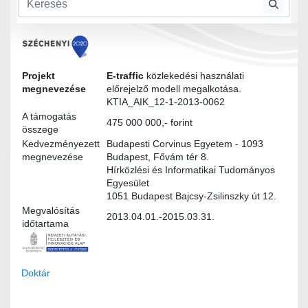
Modultervek
Projekt
E-traffic
közlekedési használati
megnevezése
előrejelző modell megalkotása.
KTIA_AIK_12-1-2013-0062
A támogatás
475 000 000,- forint
összege
Kedvezményezett
Budapesti Corvinus Egyetem - 1093
megnevezése
Budapest, Fővám tér 8.
Hírközlési és Informatikai Tudományos
Egyesület
1051 Budapest Bajcsy-Zsilinszky út 12.
Megvalósítás
2013.04.01.-2015.03.31.
időtartama
Doktár