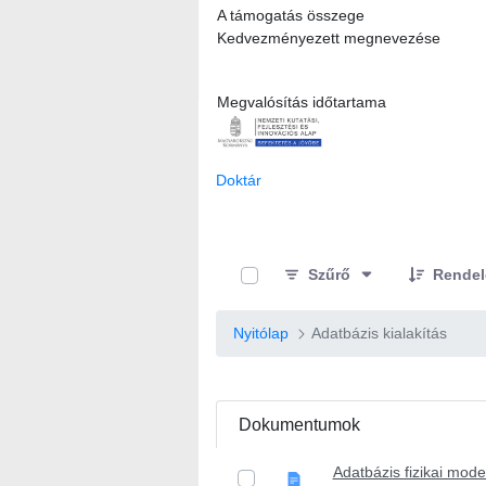
A támogatás összege
Kedvezményezett megnevezése
Megvalósítás időtartama
Doktár
0 / 2 Tételek kiválasztva
Szűrő
Rendel
Nyitólap
Adatbázis kialakítás
Dokumentumok
Adatbázis fizikai mod