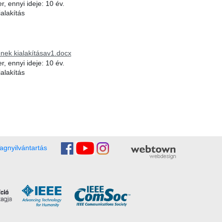
, ennyi ideje: 10 év.
ialakítás
m
ének kialakításav1.docx
, ennyi ideje: 10 év.
ialakítás
m
agnyilvántartás