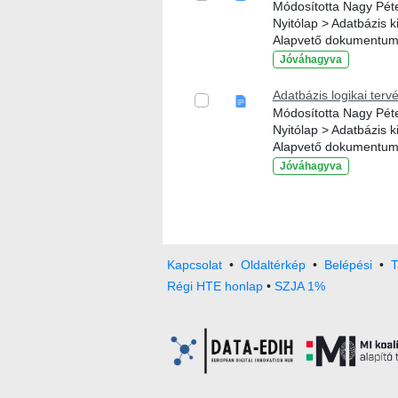
Módosította Nagy Péter
Nyitólap > Adatbázis k
Alapvető dokumentu
Jóváhagyva
Adatbázis logikai terv
Módosította Nagy Péter
Nyitólap > Adatbázis k
Alapvető dokumentu
Jóváhagyva
Kapcsolat
•
Oldaltérkép
•
Belépési
•
T
Régi HTE honlap
•
SZJA 1%