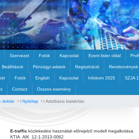
Szervezet
Fotók
Kapcsolat
Event lister oldal
Prof
Beállítások
Pénzügyi adatok
Regisztráció
Rendezvények
zet
Fotók
English
Kapcsolat
Infokom 2025
SZJA 
rs
Contact
Összes esemény
c doktár
Nyitólap
Adatbázis kialakítás
E-traffic
közlekedési használati előrejelző modell megalkotása.
KTIA_AIK_12-1-2013-0062