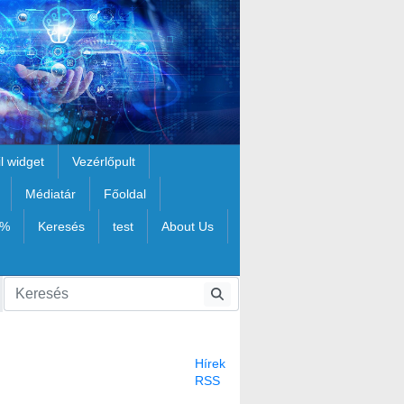
il widget
Vezérlőpult
Médiatár
Főoldal
1%
Keresés
test
About Us
Hírek
RSS