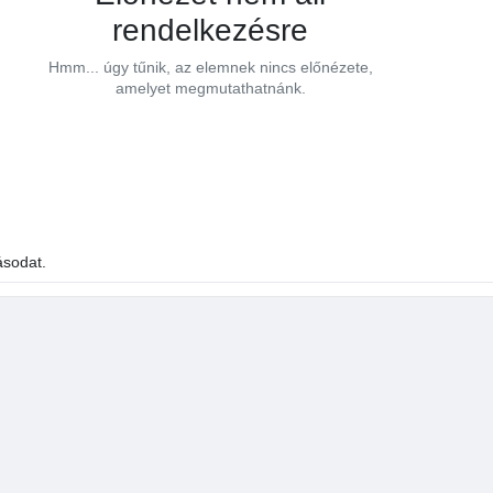
rendelkezésre
Hmm... úgy tűnik, az elemnek nincs előnézete,
amelyet megmutathatnánk.
médiafájlok
ásodat.