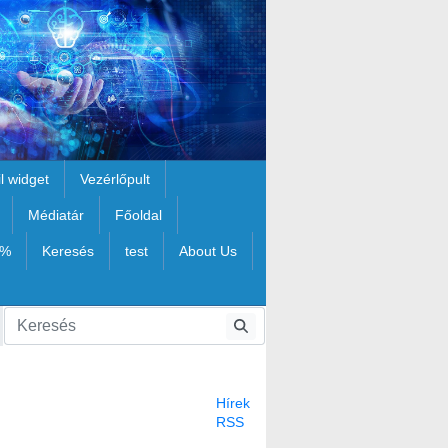
il widget
Vezérlőpult
Médiatár
Főoldal
1%
Keresés
test
About Us
Hírek
RSS