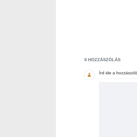
Dokumentumok és 
0 HOZZÁSZÓLÁS
Írd ide a hozzászól