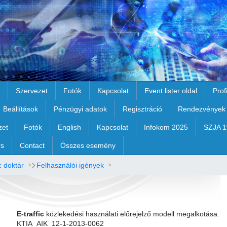
Szervezet
Fotók
Kapcsolat
Event lister oldal
Prof
Beállítások
Pénzügyi adatok
Regisztráció
Rendezvények
zet
Fotók
English
Kapcsolat
Infokom 2025
SZJA 
rs
Contact
Összes esemény
c doktár
Felhasználói igények
E-traffic
közlekedési használati előrejelző modell megalkotása.
KTIA_AIK_12-1-2013-0062