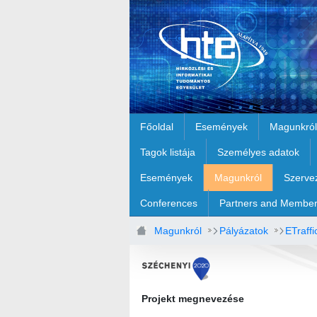
Ugrás a fő tartalomhoz
Főoldal
Események
Magunkról
Tagok listája
Személyes adatok
Események
Magunkról
Szerve
Conferences
Partners and Membe
Magunkról
Pályázatok
ETraffi
Fejlesztői_dokumentáció.docx
Projekt megnevezése