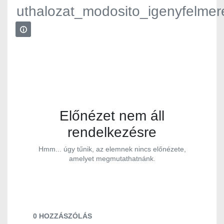
uthalozat_modosito_igenyfelmer
Előnézet nem áll
rendelkezésre
Hmm... úgy tűnik, az elemnek nincs előnézete,
amelyet megmutathatnánk.
Dokumentumok és médiafájlok
0 HOZZÁSZÓLÁS