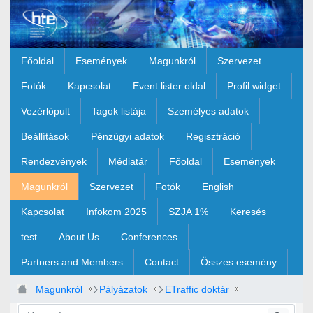
Ugrás a fő tartalomhoz
Főoldal
Események
Magunkról
Szervezet
Fotók
Kapcsolat
Event lister oldal
Profil widget
Vezérlőpult
Tagok listája
Személyes adatok
Beállítások
Pénzügyi adatok
Regisztráció
Rendezvények
Médiatár
Főoldal
Események
Magunkról
Szervezet
Fotók
English
Kapcsolat
Infokom 2025
SZJA 1%
Keresés
test
About Us
Conferences
Partners and Members
Contact
Összes esemény
Magunkról
Pályázatok
ETraffic doktár