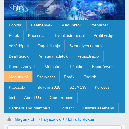
Ugrás a fő tartalomhoz
Főoldal
Események
Magunkról
Szervezet
Fotók
Kapcsolat
Event lister oldal
Profil widget
Vezérlőpult
Tagok listája
Személyes adatok
Beállítások
Pénzügyi adatok
Regisztráció
Rendezvények
Médiatár
Főoldal
Események
Magunkról
Szervezet
Fotók
English
Kapcsolat
Infokom 2025
SZJA 1%
Keresés
test
About Us
Conferences
Partners and Members
Contact
Összes esemény
Magunkról
Pályázatok
ETraffic doktár