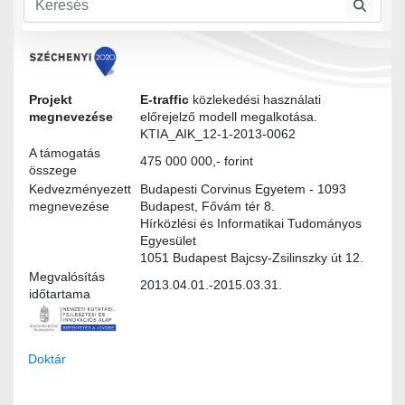
Modultervek
Modellezes_specifikacio.docx
Projekt
E-traffic
közlekedési használati
megnevezése
előrejelző modell megalkotása.
KTIA_AIK_12-1-2013-0062
A támogatás
475 000 000,- forint
összege
Kedvezményezett
Budapesti Corvinus Egyetem - 1093
megnevezése
Budapest, Fővám tér 8.
Hírközlési és Informatikai Tudományos
Egyesület
1051 Budapest Bajcsy-Zsilinszky út 12.
Megvalósítás
2013.04.01.-2015.03.31.
időtartama
Doktár