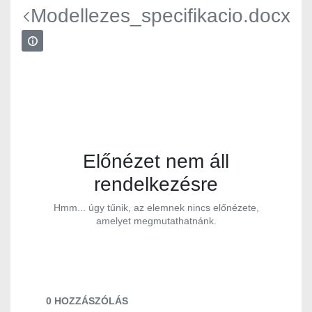
Modellezes_specifikacio.docx
Előnézet nem áll
rendelkezésre
Hmm... úgy tűnik, az elemnek nincs előnézete,
amelyet megmutathatnánk.
Dokumentumok és médiafájlok
0 HOZZÁSZÓLÁS