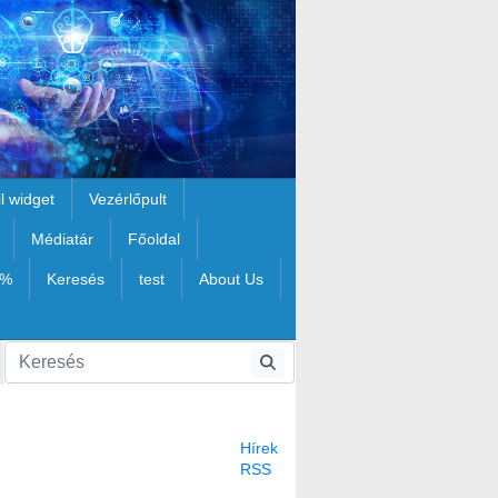
il widget
Vezérlőpult
Médiatár
Főoldal
1%
Keresés
test
About Us
Hírek
RSS