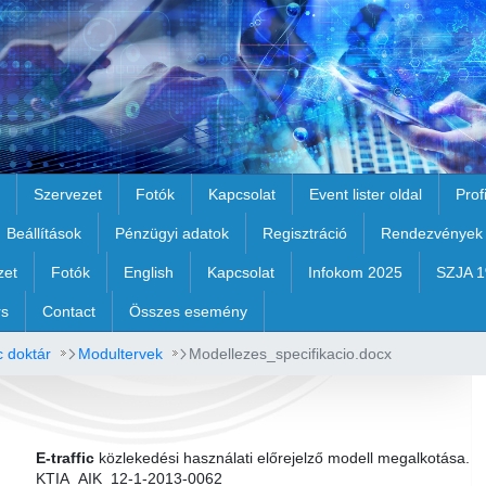
Szervezet
Fotók
Kapcsolat
Event lister oldal
Prof
Beállítások
Pénzügyi adatok
Regisztráció
Rendezvények
zet
Fotók
English
Kapcsolat
Infokom 2025
SZJA 
rs
Contact
Összes esemény
c doktár
Modultervek
Modellezes_specifikacio.docx
E-traffic
közlekedési használati előrejelző modell megalkotása.
KTIA_AIK_12-1-2013-0062