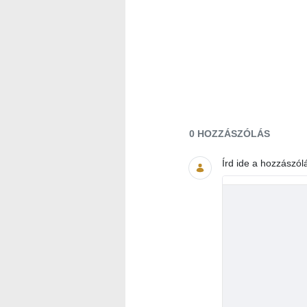
Dokumentumok és 
0 HOZZÁSZÓLÁS
Írd ide a hozzászól