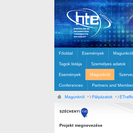
Ugrás a fő tartalomhoz
Főoldal
Események
Magunkról
Tagok listája
Személyes adatok
Események
Magunkról
Szerve
Conferences
Partners and Membe
Magunkról
Pályázatok
ETraffi
Projekt megnevezése