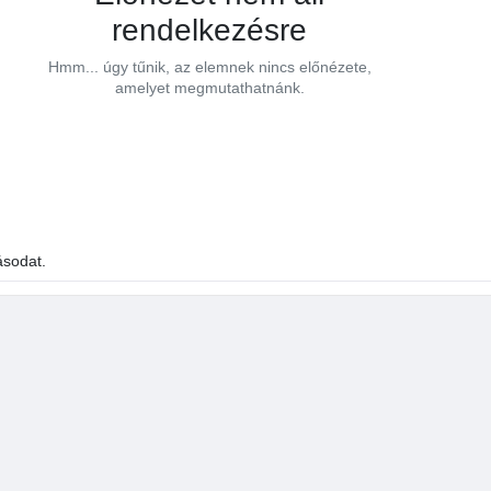
rendelkezésre
Hmm... úgy tűnik, az elemnek nincs előnézete,
amelyet megmutathatnánk.
médiafájlok
ásodat.