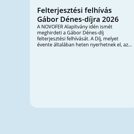
Felterjesztési felhívás
Gábor Dénes-díjra 2026
A NOVOFER Alapítvány idén ismét
meghirdeti a Gábor Dénes-díj
felterjesztési felhívását. A Díj, melyet
évente általában heten nyerhetnek el, az
innovációs folyamatban alkotó módon
résztvevő, a határainkon belül vagy kívül
élő, kiemelkedő tudományos, kutatás-
fejlesztési tevékenységet folytató magyar
szakemberek fokozott erkölcsi
elismerését szolgálja.