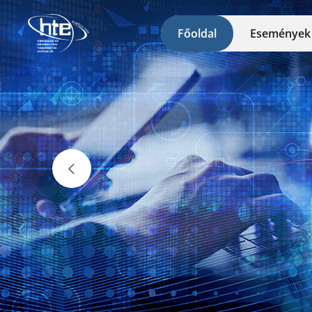
Ugrás a fő tartalomhoz
Főoldal
Eseménye