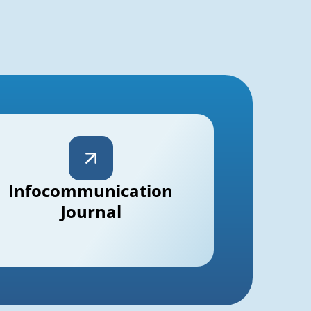
hatodik napirendi pontban a Főtitkár tett
javaslatot a HTE stratégiai ülésének az
időpontjára, ahol a jelenlegi és a
Közgyűlésen megválasztandó új Elnökség
tagjai találkoznak. Végezetül a hetedik
napirendi pontban az operatív igazgató
ismertette a júliusi Elnökségi ülés
napirendi pontjait.
Infocommunication
Journal