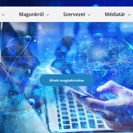
k
Magunkról
Szervezet
Médiatár
Hírek megtekintése