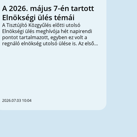
A 2026. május 7-én tartott
Elnökségi ülés témái
A Tisztújító Közgyűlés előtti utolsó
Elnökségi ülés meghívója hét napirendi
pontot tartalmazott, egyben ez volt a
regnáló elnökség utolsó ülése is. Az első
napirendi pontban az operatív igazgató a
Közgyűlésre készülő beszámolót és a 225.
évi eredménykimutatást terjesztette elő
döntésre. A második napirendi pontban
ugyancsak ő volt az előterjesztője a 2026.
évi költségvetés felülvizsgálatának. A
harmadik napirendi pont a Közgyűlés
díjazottjainak a táblázatát egészítette ki
egy technikai okokból kimaradt személy
2026.07.03 10:04
nevével. A negyedik napirendi pontban a
címzetes szenátorok lejárt
mandátumának a felülvizsgálatát tette
meg az Elnökség. Az ötödik napirendi
pontban az Infokom 2026 státuszáról
adott képet a Programbizottság elnöke. A