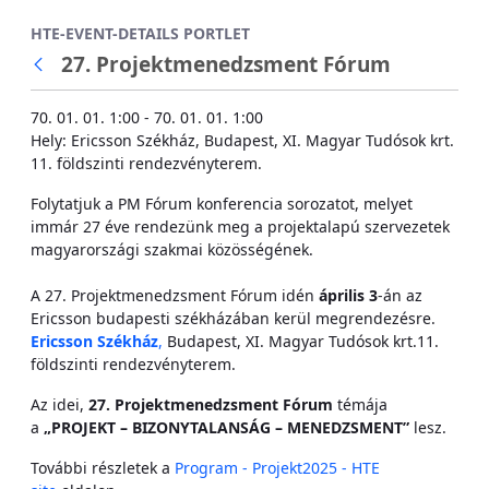
Ugrás a fő tartalomhoz
HTE-EVENT-DETAILS PORTLET
27. Projektmenedzsment Fórum
70. 01. 01. 1:00 - 70. 01. 01. 1:00
Hely: Ericsson Székház, Budapest, XI. Magyar Tudósok krt.
11. földszinti rendezvényterem.
Folytatjuk a PM Fórum konferencia sorozatot, melyet
immár 27 éve rendezünk meg a projektalapú szervezetek
magyarországi szakmai közösségének.
A 27. Projektmenedzsment Fórum idén
április 3
-án az
Ericsson budapesti székházában kerül megrendezésre.
Ericsson Székház
,
Budapest, XI. Magyar Tudósok krt.11.
földszinti rendezvényterem.
Az idei,
27. Projektmenedzsment Fórum
témája
a
„PROJEKT – BIZONYTALANSÁG – MENEDZSMENT”
lesz.
További részletek a
Program - Projekt2025 - HTE