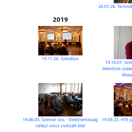
20.07.28. Technik
2019
19.11.26. Szenátus
19.10.07. Sze
televíziós sza
Moz
19.06.03. Szenior szo. - Elektromosság
19.05.22. HTE 
nélkül nincs civilizált élet