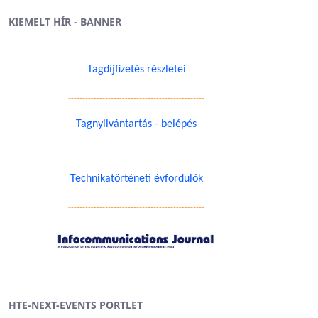
KIEMELT HÍR - BANNER
Tagdíjfizetés részletei
------------------------------------------------
Tagnyilvántartás - belépés
------------------------------------------------
Technikatörténeti évfordulók
------------------------------------------------
HTE-NEXT-EVENTS PORTLET
n a TAB billentyűvel.