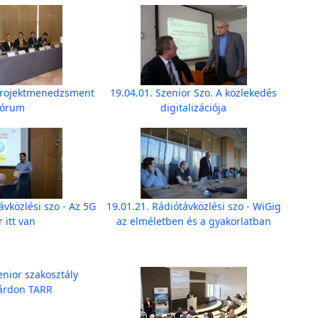
 Projektmenedzsment
19.04.01. Szenior Szo. A közlekedés
Fórum
digitalizációja
ávközlési szo - Az 5G
19.01.21. Rádiótávközlési szo - WiGig
 itt van
az elméletben és a gyakorlatban
enior szakosztály
árdon TARR