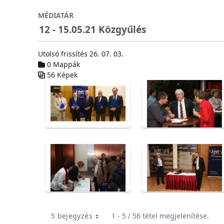
Ugrás a fő tartalomhoz
MÉDIATÁR
12 - 15.05.21 Közgyűlés
Utolsó frissítés 26. 07. 03.
0 Mappák
56 Képek
Médiatár
5 bejegyzés
1 - 5 / 56 tétel megjelenítése.