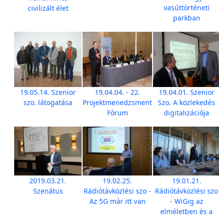
vasúttörténeti
civilizált élet
parkban
19.05.14. Szenior
19.04.04. - 22.
19.04.01. Szenior
szo. látogatása
Projektmenedzsment
Szo. A közlekedés
Fórum
digitalizációja
2019.03.21.
19.02.25.
19.01.21.
Szenátus
Rádiótávközlési szo -
Rádiótávközlési szo
Az 5G már itt van
- WiGig az
elméletben és a