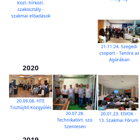
Közl.-hírközl.
szakosztály -
szakmai előadások
21.11.24. Szegedi
csoport - Tanóra az
Agórában
2020
20.09.08. HTE
Tisztújító Közgyűlés
20.07.28.
20.01.23. EIVOK -
Technikatört. szo.
13. Szakmai Fórum
Szentesen
2019