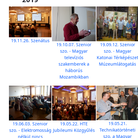
19.11.26. Szenátus
19.10.07. Szenior
19.09.12. Szenior
szo. - Magyar
szo. - Magyar
televíziós
Katonai Térképésze
szakemberek a
Múzeumlátogatás
háborús
Mozambikban
19.05.21.
19.06.03. Szenior
19.05.22. HTE
Technikatörténeti
szo. - Elektromosság
Jubileumi Közgyűlés
szo. a Magyar
nélkül nincs