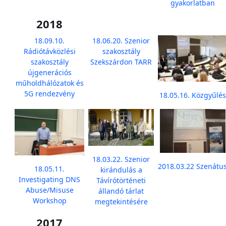
gyakorlatban
2018
18.09.10.
18.06.20. Szenior
Rádiótávközlési
szakosztály
szakosztály
Szekszárdon TARR
újgenerációs
műholdhálózatok és
5G rendezvény
18.05.16. Közgyűlés
18.03.22. Szenior
2018.03.22 Szenátu
18.05.11.
kirándulás a
Investigating DNS
Távírótörténeti
Abuse/Misuse
állandó tárlat
Workshop
megtekintésére
2017