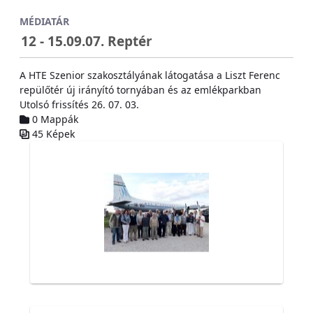
Ugrás a fő tartalomhoz
MÉDIATÁR
12 - 15.09.07. Reptér
A HTE Szenior szakosztályának látogatása a Liszt Ferenc
repülőtér új irányító tornyában és az emlékparkban
Utolsó frissítés 26. 07. 03.
0 Mappák
45 Képek
Médiatár