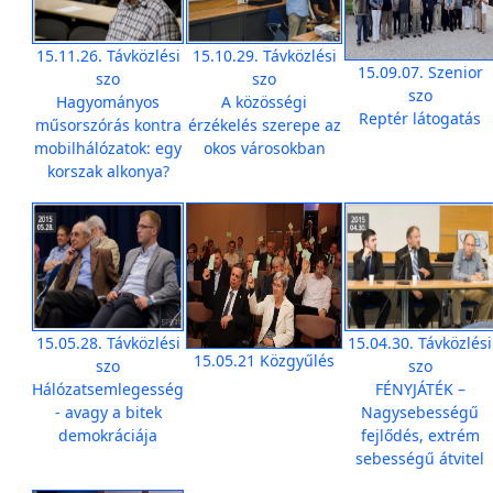
15.11.26. Távközlési
15.10.29. Távközlési
15.09.07. Szenior
szo
szo
szo
Hagyományos
A közösségi
Reptér látogatás
műsorszórás kontra
érzékelés szerepe az
mobilhálózatok: egy
okos városokban
korszak alkonya?
15.05.28. Távközlési
15.04.30. Távközlési
15.05.21 Közgyűlés
szo
szo
Hálózatsemlegesség
FÉNYJÁTÉK –
- avagy a bitek
Nagysebességű
demokráciája
fejlődés, extrém
sebességű átvitel