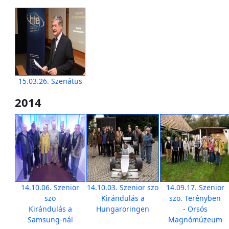
15.03.26. Szenátus
2014
14.10.06. Szenior
14.10.03. Szenior szo
14.09.17. Szenior
szo
Kirándulás a
szo. Terényben
Kirándulás a
Hungaroringen
- Orsós
Samsung-nál
Magnómúzeum