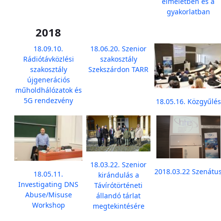
elméletben és a
gyakorlatban
2018
18.09.10.
18.06.20. Szenior
Rádiótávközlési
szakosztály
szakosztály
Szekszárdon TARR
újgenerációs
műholdhálózatok és
5G rendezvény
18.05.16. Közgyűlés
18.03.22. Szenior
2018.03.22 Szenátu
18.05.11.
kirándulás a
Investigating DNS
Távírótörténeti
Abuse/Misuse
állandó tárlat
Workshop
megtekintésére