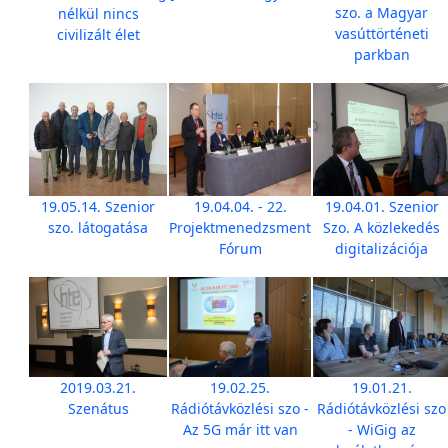
szo. a Magyar
nélkül nincs
vasúttörténeti
civilizált élet
parkban
19.05.14. Szenior
19.04.04. - 22.
19.04.01. Szenior
szo. látogatása
Projektmenedzsment
Szo. A közlekedés
Fórum
digitalizációja
2019.03.21.
19.02.25.
19.01.21.
Szenátus
Rádiótávközlési szo -
Rádiótávközlési szo
Az 5G már itt van
- WiGig az