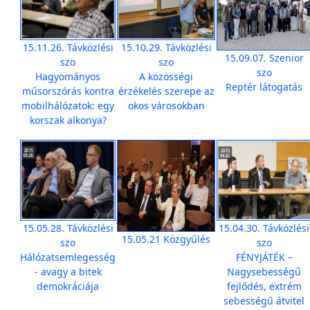
15.11.26. Távközlési
15.10.29. Távközlési
15.09.07. Szenior
szo
szo
szo
Hagyományos
A közösségi
Reptér látogatás
műsorszórás kontra
érzékelés szerepe az
mobilhálózatok: egy
okos városokban
korszak alkonya?
15.05.28. Távközlési
15.04.30. Távközlési
15.05.21 Közgyűlés
szo
szo
Hálózatsemlegesség
FÉNYJÁTÉK –
- avagy a bitek
Nagysebességű
demokráciája
fejlődés, extrém
sebességű átvitel