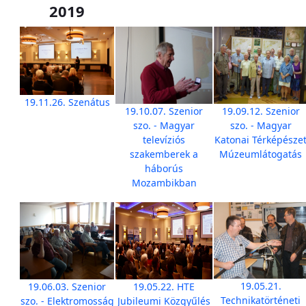
2019
19.11.26. Szenátus
19.10.07. Szenior
19.09.12. Szenior
szo. - Magyar
szo. - Magyar
televíziós
Katonai Térképésze
szakemberek a
Múzeumlátogatás
háborús
Mozambikban
19.05.21.
19.06.03. Szenior
19.05.22. HTE
Technikatörténeti
szo. - Elektromosság
Jubileumi Közgyűlés