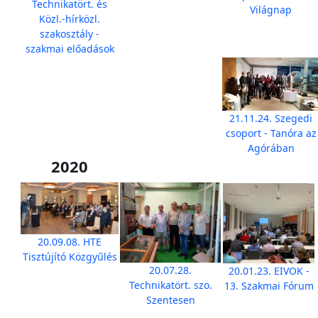
Technikatört. és
Világnap
Közl.-hírközl.
szakosztály -
szakmai előadások
21.11.24. Szegedi
csoport - Tanóra az
Agórában
2020
20.09.08. HTE
Tisztújító Közgyűlés
20.07.28.
20.01.23. EIVOK -
Technikatört. szo.
13. Szakmai Fórum
Szentesen