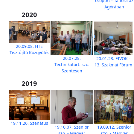
csoport - Tanóra az
Agórában
2020
20.09.08. HTE
Tisztújító Közgyűlés
20.07.28.
20.01.23. EIVOK -
Technikatört. szo.
13. Szakmai Fórum
Szentesen
2019
19.11.26. Szenátus
19.10.07. Szenior
19.09.12. Szenior
szo. - Magyar
szo. - Magyar