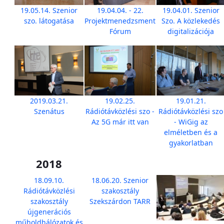
19.05.14. Szenior
19.04.04. - 22.
19.04.01. Szenior
szo. látogatása
Projektmenedzsment
Szo. A közlekedés
Fórum
digitalizációja
2019.03.21.
19.02.25.
19.01.21.
Szenátus
Rádiótávközlési szo -
Rádiótávközlési szo
Az 5G már itt van
- WiGig az
elméletben és a
gyakorlatban
2018
18.09.10.
18.06.20. Szenior
Rádiótávközlési
szakosztály
szakosztály
Szekszárdon TARR
újgenerációs
műholdhálózatok és