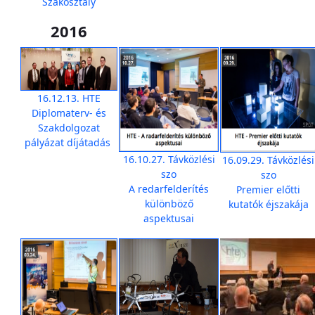
Szakosztály
2016
16.12.13. HTE
Diplomaterv- és
Szakdolgozat
pályázat díjátadás
16.10.27. Távközlési
16.09.29. Távközlési
szo
szo
A redarfelderítés
Premier előtti
különböző
kutatók éjszakája
aspektusai