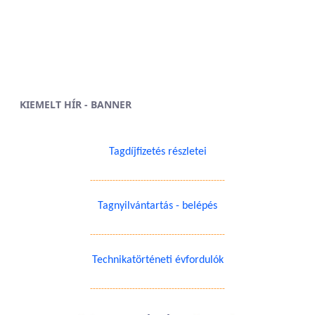
KIEMELT HÍR - BANNER
Tagdíjfizetés részletei
------------------------------------------------
Tagnyilvántartás - belépés
------------------------------------------------
Technikatörténeti évfordulók
------------------------------------------------