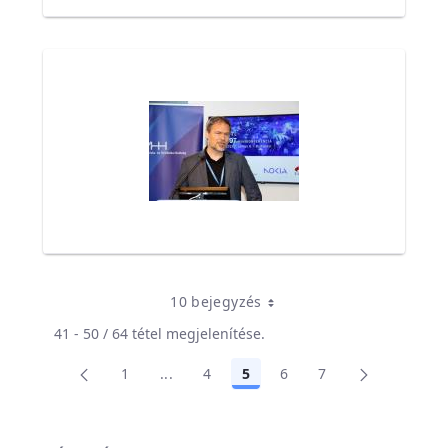
10 bejegyzés
41 - 50 / 64 tétel megjelenítése.
1
...
4
5
6
7
Oldal
Köztes oldalak Navigáljon a TAB billent
Oldal
Oldal
Oldal
Oldal