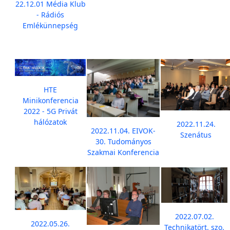
22.12.01 Média Klub
- Rádiós
Emlékünnepség
HTE
Minikonferencia
2022 - 5G Privát
hálózatok
2022.11.24.
2022.11.04. EIVOK-
Szenátus
30. Tudományos
Szakmai Konferencia
2022.07.02.
2022.05.26.
Technikatört. szo.