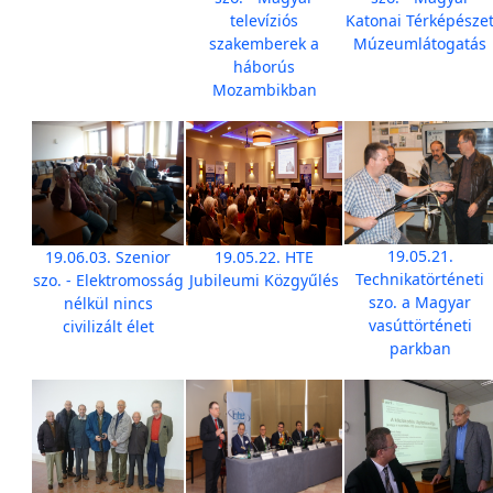
televíziós
Katonai Térképésze
szakemberek a
Múzeumlátogatás
háborús
Mozambikban
19.05.21.
19.06.03. Szenior
19.05.22. HTE
Technikatörténeti
szo. - Elektromosság
Jubileumi Közgyűlés
szo. a Magyar
nélkül nincs
vasúttörténeti
civilizált élet
parkban