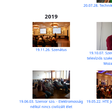
20.07.28. Technik
2019
19.11.26. Szenátus
19.10.07. Sze
televíziós sza
Moz
19.06.03. Szenior szo. - Elektromosság
19.05.22. HTE 
nélkül nincs civilizált élet