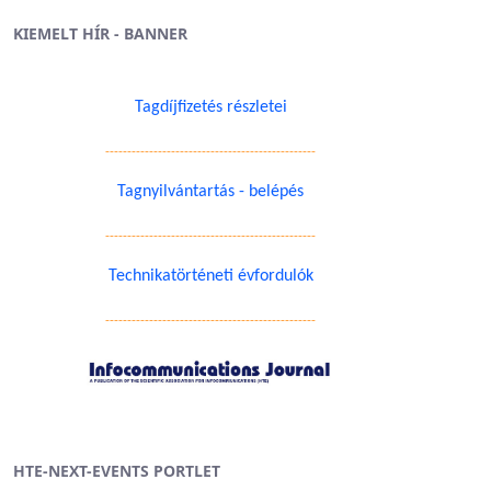
KIEMELT HÍR - BANNER
Tagdíjfizetés részletei
------------------------------------------------
Tagnyilvántartás - belépés
------------------------------------------------
Technikatörténeti évfordulók
------------------------------------------------
HTE-NEXT-EVENTS PORTLET
illentyűvel.