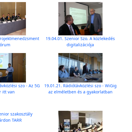
 Projektmenedzsment
19.04.01. Szenior Szo. A közlekedés
Fórum
digitalizációja
ávközlési szo - Az 5G
19.01.21. Rádiótávközlési szo - WiGig
 itt van
az elméletben és a gyakorlatban
enior szakosztály
árdon TARR