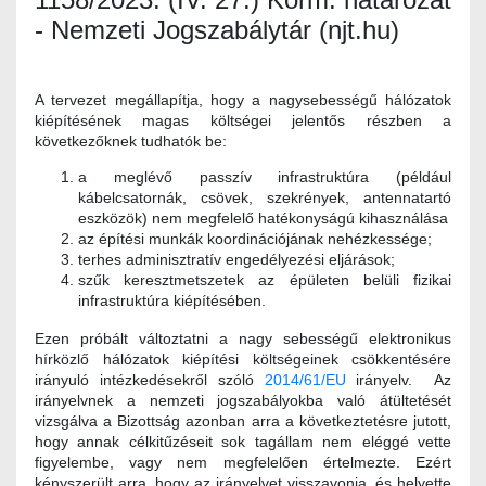
- Nemzeti Jogszabálytár (njt.hu)
A tervezet megállapítja, hogy a nagysebességű hálózatok
kiépítésének magas költségei jelentős részben a
következőknek tudhatók be:
a meglévő passzív infrastruktúra (például
kábelcsatornák, csövek, szekrények, antennatartó
eszközök) nem megfelelő hatékonyságú kihasználása
az építési munkák koordinációjának nehézkessége;
terhes adminisztratív engedélyezési eljárások;
szűk keresztmetszetek az épületen belüli fizikai
infrastruktúra kiépítésében.
Ezen próbált változtatni a nagy sebességű elektronikus
hírközlő hálózatok kiépítési költségeinek csökkentésére
irányuló intézkedésekről szóló
2014/61/EU
irányelv. Az
irányelvnek a nemzeti jogszabályokba való átültetését
vizsgálva a Bizottság azonban arra a következtetésre jutott,
hogy annak célkitűzéseit sok tagállam nem eléggé vette
figyelembe, vagy nem megfelelően értelmezte. Ezért
kényszerült arra, hogy az irányelvet visszavonja, és helyette