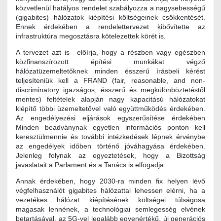
közvetlenül hatályos rendelet szabályozza a nagysebességű
(gigabites) hálózatok kiépítési költségeinek csökkentését.
Ennek érdekében a rendelettervezet kibővítette az
infrastruktúra megosztásra kötelezettek körét is.
A tervezet azt is előírja, hogy a részben vagy egészben
közfinanszírozott építési munkákat végző
hálózatüzemeltetőknek minden ésszerű írásbeli kérést
teljesíteniük kell a FRAND (fair, reasonable, and non-
discriminatory igazságos, ésszerű és megkülönböztetéstől
mentes) feltételek alapján nagy kapacitású hálózatokat
kiépítő többi üzemeltetővel való együttműködés érdekében.
Az engedélyezési eljárások egyszerűsítése érdekében
Minden beadványnak egyetlen információs ponton kell
keresztülmennie és további intézkedések lépnek érvénybe
az engedélyek időben történő jóváhagyása érdekében.
Jelenleg folynak az egyeztetések, hogy a Bizottság
javaslatait a Parlament és a Tanács is elfogadja.
Annak érdekében, hogy 2030-ra minden fix helyen lévő
végfelhasználót gigabites hálózattal lehessen elérni, ha a
vezetékes hálózat kiépítésének költségei túlságosa
magasak lennének, a technológiai semlegesség elvének
betartásával, az 5G-vel legalább egyenértékű, új generációs