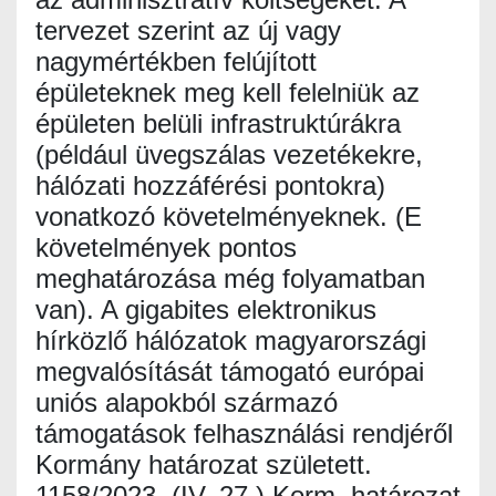
tervezet szerint az új vagy
nagymértékben felújított
épületeknek meg kell felelniük az
épületen belüli infrastruktúrákra
(például üvegszálas vezetékekre,
hálózati hozzáférési pontokra)
vonatkozó követelményeknek. (E
követelmények pontos
meghatározása még folyamatban
van). A gigabites elektronikus
hírközlő hálózatok magyarországi
megvalósítását támogató európai
uniós alapokból származó
támogatások felhasználási rendjéről
Kormány határozat született.
1158/2023. (IV. 27.) Korm. határozat