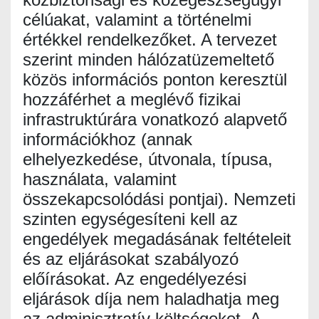
célúakat, valamint a történelmi
értékkel rendelkezőket. A tervezet
szerint minden hálózatüzemeltető
közös információs ponton keresztül
hozzáférhet a meglévő fizikai
infrastruktúrára vonatkozó alapvető
információkhoz (annak
elhelyezkedése, útvonala, típusa,
használata, valamint
összekapcsolódási pontjai). Nemzeti
szinten egységesíteni kell az
engedélyek megadásának feltételeit
és az eljárásokat szabályozó
előírásokat. Az engedélyezési
eljárások díja nem haladhatja meg
az adminisztratív költségeket. A