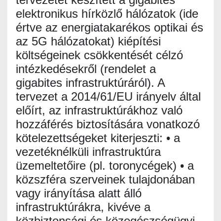
elektronikus hírközlő hálózatok (ide
értve az energiatakarékos optikai és
az 5G hálózatokat) kiépítési
költségeinek csökkentését célzó
intézkedésekről (rendelet a
gigabites infrastruktúráról). A
tervezet a 2014/61/EU irányelv által
előírt, az infrastruktúrákhoz való
hozzáférés biztosítására vonatkozó
kötelezettségeket kiterjeszti: • a
vezetéknélküli infrastruktúra
üzemeltetőire (pl. toronycégek) • a
közszféra szerveinek tulajdonában
vagy irányítása alatt álló
infrastruktúrákra, kivéve a
közbiztonsági és közegészségügyi