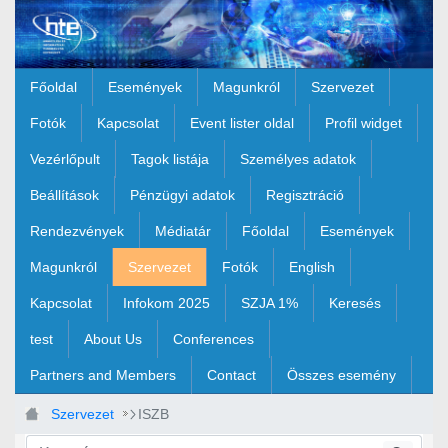
Ugrás a fő tartalomhoz
Főoldal
Események
Magunkról
Szervezet
Fotók
Kapcsolat
Event lister oldal
Profil widget
Vezérlőpult
Tagok listája
Személyes adatok
Beállítások
Pénzügyi adatok
Regisztráció
Rendezvények
Médiatár
Főoldal
Események
Magunkról
Szervezet
Fotók
English
Kapcsolat
Infokom 2025
SZJA 1%
Keresés
test
About Us
Conferences
Partners and Members
Contact
Összes esemény
Szervezet
ISZB