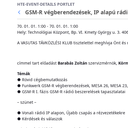
HTE-EVENT-DETAILS PORTLET
Ugrás a fő tartalomhoz
GSM-R végberendezések, IP alapú rádió
Vissza
70. 01. 01. 1:00 - 70. 01. 01. 1:00
Hely: Technológiai Központ, Bp. VI. Kmety György u. 3. 406
A VASUTAS TÁVKÖZLÉSI KLUB tisztelettel meghívja Önt és 
címmel tart előadást
Barabás Zoltán
szervizmérnök,
Körm
Témák
● Rövid cégbemutatkozás
● Funkwerk GSM-R végberendezések, MESA 26, MESA 23, f
● GSM-R I. fázis GSM-R rádió beszerelések tapasztalatai
– szünet –
● Vonali rádió IP alapon, Újabb csapás a rézvezetékekre
● Kérdések és válaszok