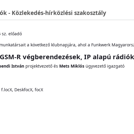
k - Közlekedés-hírközlési szakosztály
 sz. előadó
munkatársait a következő klubnapjára, ahol a Funkwerk Magyarorsz
GSM-R végberendezések, IP alapú rádió
endi István
projektvezető és
Mets Miklós
ügyvezető igazgató
.locX, DeskfocX, focX