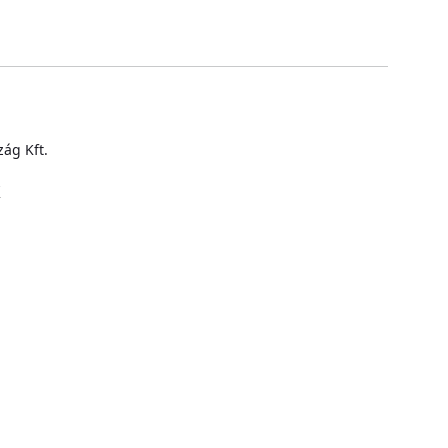
ág Kft.
k