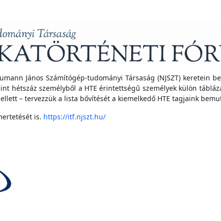
eumann János Számítógép-tudományi Társaság (NJSZT) keretein b
mint hétszáz személyből a HTE érintettségű személyek külön tábl
lett – tervezzük a lista bővítését a kiemelkedő HTE tagjaink bemut
ertetését is.
https://itf.njszt.hu/