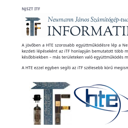
Ugrás a fő tartalomhoz
NJSZT ITF
A jövőben a HTE szorosabb együttműködésre lép a N
kezdeti lépéseként az iTF honlapján bemutatott több 
későbbiekben – más területeken való együttműködés mel
A HTE ezzel egyben segíti az iTF szélesebb körű megism