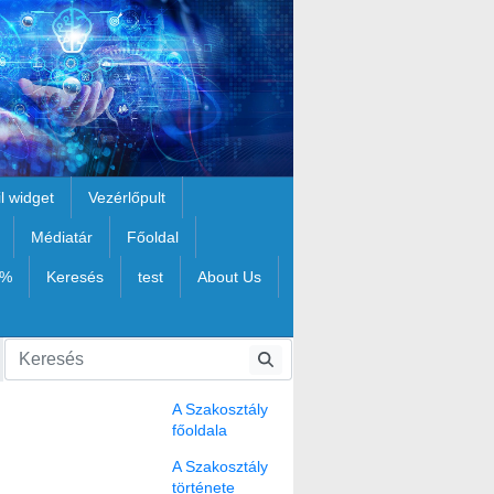
il widget
Vezérlőpult
Médiatár
Főoldal
1%
Keresés
test
About Us
A Szakosztály
főoldala
A Szakosztály
története