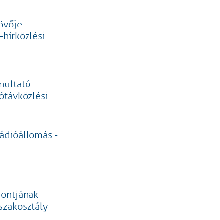
övője -
-hírközlési
nultató
ótávközlési
Rádióállomás -
pontjának
szakosztály