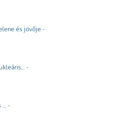
lene és jövője -
eáris... -
.. -