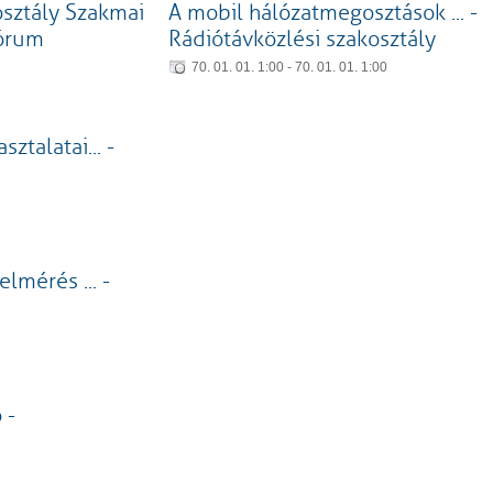
osztály Szakmai
A mobil hálózatmegosztások ... -
órum
Rádiótávközlési szakosztály
70. 01. 01. 1:00 - 70. 01. 01. 1:00
ztalatai... -
lmérés ... -
 -