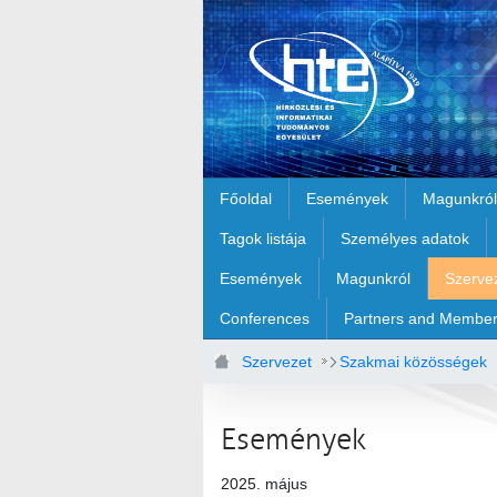
Ugrás a fő tartalomhoz
Főoldal
Események
Magunkról
Tagok listája
Személyes adatok
Események
Magunkról
Szerve
Conferences
Partners and Membe
Szervezet
Szakmai közösségek
Rádiótávközlési szakosztály rendez
Események
2025. május