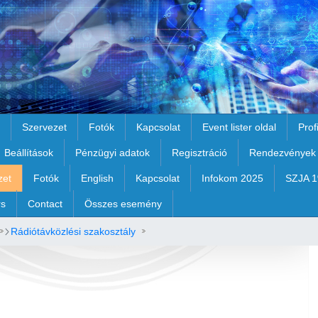
Szervezet
Fotók
Kapcsolat
Event lister oldal
Prof
Beállítások
Pénzügyi adatok
Regisztráció
Rendezvények
zet
Fotók
English
Kapcsolat
Infokom 2025
SZJA 
rs
Contact
Összes esemény
Rádiótávközlési szakosztály
vényei