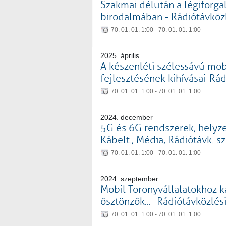
Szakmai délután a légiforgal
birodalmában - Rádiótávközl
70. 01. 01. 1:00 - 70. 01. 01. 1:00
2025. április
A készenléti szélessávú mob
fejlesztésének kihívásai-Rád
70. 01. 01. 1:00 - 70. 01. 01. 1:00
2024. december
5G és 6G rendszerek, helyzet
Kábelt., Média, Rádiótávk. sz
70. 01. 01. 1:00 - 70. 01. 01. 1:00
2024. szeptember
Mobil Toronyvállalatokhoz 
ösztönzök...- Rádiótávközlési
70. 01. 01. 1:00 - 70. 01. 01. 1:00