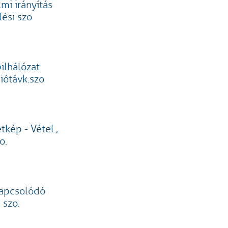
mi irányítás
ési szo
ilhálózat
iótávk.szo
kép - Vétel.,
o.
kapcsolódó
 szo.