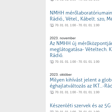
NMHH mérőlaboratóriumain
Rádió., Vétel., Kábelt. szo, 
70. 01. 01. 1:00 - 70. 01. 01. 1:00
2023. november
Az NMHH új mérőközpontjá
meglátogatása- Vételtech. K
Rádió.
70. 01. 01. 1:00 - 70. 01. 01. 1:00
2023. október
Milyen kihívást jelent a glob
éghajlatváltozás az IKT...-Rád
70. 01. 01. 1:00 - 70. 01. 01. 1:00
Készenléti szervek és az 5G