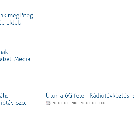
ak meglátog-
Médiaklub
nak
ábel. Média.
ális
Úton a 6G felé - Rádiótávközlési 
iótáv. szo.
70. 01. 01. 1:00 - 70. 01. 01. 1:00