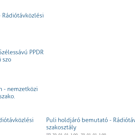
 - Rádiótávközlési
–Szélessávú PPDR
i szo
 - nemzetközi
szako.
diótávközlési
Puli holdjáró bemutató - Rádiótá
szakosztály