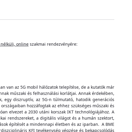
nélküli, online
szakmai rendezvényére:
ban van az 5G mobil hálózatok telepítése, de a kutatók már
annak műszaki és felhasználási korlátjai. Annak érdekében,
, egy diszruptív, az 5G-n túlmutató, hatodik generációs
tt országaiban hozzáfogtak az ehhez szükséges műszaki és
óan elvezet a 2030 utáni korszak IKT technológiájához. A
kai rendszereket, a digitális világot és a humán szektort,
tatások építését a mindennapi életben és az iparban. A BME
erdiszciplináris KFI tevékenység végzése és bekapcsolódás