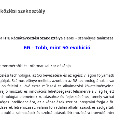
közlési szakosztály
 a
HTE Rádiótávközlési Szakosztálya
alábbi –
személyes találkozás 
6G – Több, mint 5G evolúció
amosmérnöki és Informatikai Kar dékánja
közlési technológia, az 5G bevezetése és az egész világon folyamat
sgálják. Számos előnye mellett, azonban az 5G technológiának is v
n felelni a jövő extra műszaki és alkalmazási követelményeinek
ejlő műszaki és innovációs lehetőségeket felismerve a világ fejle
hnológiai elemeinek kutatásához és fejlesztéséhez, amely várhat
s intelligenciára, az elképzelések szerint integrálni fogja a fizi
endszerek létrehozását, valami forradalmi alkalmazások és szolgál
 alapuló alkalmazások és szolgáltatások létrehozására irányuló int