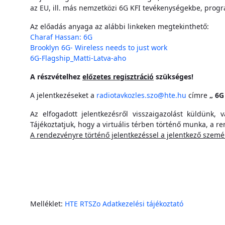
az EU, ill. más nemzetközi 6G KFI tevékenységekbe, prog
Az előadás anyaga az alábbi linkeken megtekinthető:
Charaf Hassan: 6G
Brooklyn 6G- Wireless needs to just work
6G-Flagship_Matti-Latva-aho
A részvételhez
előzetes regisztráció
szükséges!
A jelentkezéseket a
radiotavkozles.szo@hte.hu
címre
„
6G
Az elfogadott jelentkezésről visszaigazolást küldünk,
Tájékoztatjuk, hogy a virtuális térben történő munka, a re
A rendezvényre történő jelentkezéssel a jelentkező személ
Melléklet:
HTE RTSZo Adatkezelési tájékoztató