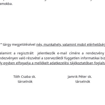
ramokba.
”
tárgy megjelölésével
név, munkahely, valamint mobil elérhetősé
 valamint a regisztrált jelentkezők e-mail címére a rendezvény
ndezvényen való részvétel a szervezőktől független informatikai biz
y egyben elfogadja a mellékelt adatkezelési tájékoztatóban foglalt
Tóth Csaba sk. Jamrik Péter sk.
társelnök társelnök