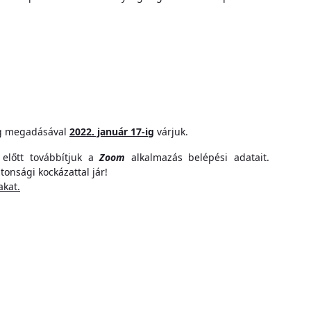
g
megadásával
2022. január 17-ig
várjuk.
 előtt továbbítjuk a
Zoom
alkalmazás belépési adatait.
tonsági kockázattal jár!
akat.