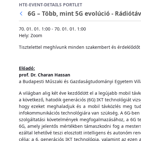
HTE-EVENT-DETAILS PORTLET
Ugrás a fő tartalomhoz
6G – Több, mint 5G evolúció - Rádiótáv
Vissza
70. 01. 01. 1:00 - 70. 01. 01. 1:00
Hely: Zoom
Tisztelettel meghívunk minden szakembert és érdeklődőt
Előadó:
prof. Dr. Charan Hassan
a Budapesti Műszaki és Gazdaságtudományi Egyetem Vill
A világban alig két éve kezdődött el a legújabb mobil táv
a következő, hatodik generációs (6G) IKT technológiát viz
hogy ezeket meghaladjuk és a mobil távközlés meg tudjo
infokommunikációs technológiára van szükség. A 6G-ben r
szolgáltatási követelmények megfogalmazásához, a 6G tec
6G, amely jelentős mértékben támaszkodni fog a mestersége
ezáltal lehetővé teszi elosztott intelligens és autonóm r
célja: a 6. generációs IKT technológia, valamint az ezen