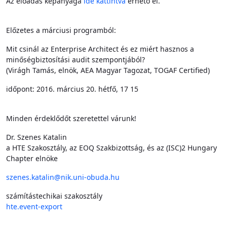
Az előadás képanyaga
ide kattintva
érhető el.
Előzetes a márciusi programból:
Mit csinál az Enterprise Architect és ez miért hasznos a
minőségbiztosítási audit szempontjából?
(Virágh Tamás, elnök, AEA Magyar Tagozat, TOGAF Certified)
időpont: 2016. március 20. hétfő, 17 15
Minden érdeklődőt szeretettel várunk!
Dr. Szenes Katalin
a HTE Szakosztály, az EOQ Szakbizottság, és az (ISC)2 Hungary
Chapter elnöke
szenes.katalin@nik.uni-obuda.hu
számítástechikai szakosztály
hte.event-export