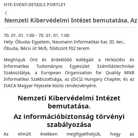
HTE-EVENT-DETAILS PORTLET
Ugrás a fő tartalomhoz
Nemzeti Kibervédelmi Intézet bemutatása. Az 
Vissza
70. 01. 01. 1:00 - 70. 01. 01. 1:00
Hely: Óbudai Egyetem, Neumann Informatikai Kar, III. ker.,
Óbuda, Bécsi út 96/b, földszint F02 terem
Meghívjuk Önt és érdeklődő kollégáit a Hírközlési és
Informatikai Tudományos Egyesület Számítástechnikai
Szakosztálya, a European Organisation for Quality MNB
Informatikai Szakbizottsága, az (ISC)2 Hungary Chapter, és az
ISACA Magyar Fejezete közös rendezvényére.
Nemzeti Kibervédelmi Intézet
bemutatása.
Az információbiztonság törvényi
szabályozása
Az elmúlt években megfigyelhetjük, hogy az