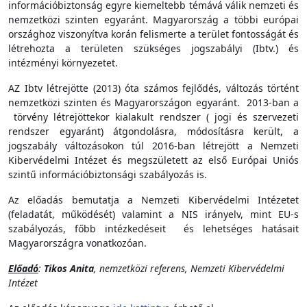
információbiztonság egyre kiemeltebb témává válik nemzeti és
nemzetközi szinten egyaránt. Magyarország a többi európai
országhoz viszonyítva korán felismerte a terület fontosságát és
létrehozta a területen szükséges jogszabályi (Ibtv.) és
intézményi környezetet.
AZ Ibtv létrejötte (2013) óta számos fejlődés, változás történt
nemzetközi szinten és Magyarországon egyaránt. 2013-ban a
törvény létrejöttekor kialakult rendszer ( jogi és szervezeti
rendszer egyaránt) átgondolásra, módosításra került, a
jogszabály változásokon túl 2016-ban létrejött a Nemzeti
Kibervédelmi Intézet és megszületett az első Európai Uniós
szintű információbiztonsági szabályozás is.
Az előadás bemutatja a Nemzeti Kibervédelmi Intézetet
(feladatát, működését) valamint a NIS irányelv, mint EU-s
szabályozás, főbb intézkedéseit és lehetséges hatásait
Magyarországra vonatkozóan.
Előadó
:
Tikos Anita
, nemzetközi referens, Nemzeti Kibervédelmi
Intézet