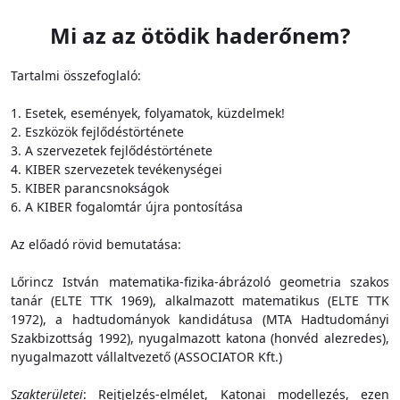
Mi az az ötödik haderőnem?
Tartalmi összefoglaló:
1. Esetek, események, folyamatok, küzdelmek!
2. Eszközök fejlődéstörténete
3. A szervezetek fejlődéstörténete
4. KIBER szervezetek tevékenységei
5. KIBER parancsnokságok
6. A KIBER fogalomtár újra pontosítása
Az előadó rövid bemutatása:
Lőrincz István matematika-fizika-ábrázoló geometria szakos
tanár (ELTE TTK 1969), alkalmazott matematikus (ELTE TTK
1972), a hadtudományok kandidátusa (MTA Hadtudományi
Szakbizottság 1992), nyugalmazott katona (honvéd alezredes),
nyugalmazott vállaltvezető (ASSOCIATOR Kft.)
Szakterületei
: Rejtjelzés-elmélet, Katonai modellezés, ezen