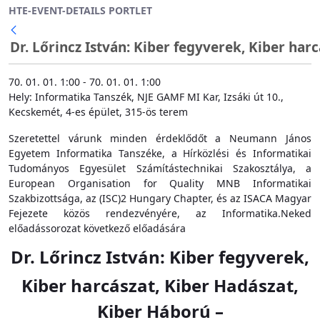
HTE-EVENT-DETAILS PORTLET
Ugrás a fő tartalomhoz
Dr. Lőrincz István: Kiber fegyverek, Kiber ha
Vissza
70. 01. 01. 1:00 - 70. 01. 01. 1:00
Hely: Informatika Tanszék, NJE GAMF MI Kar, Izsáki út 10.,
Kecskemét, 4-es épület, 315-ös terem
Szeretettel várunk minden érdeklődőt a Neumann János
Egyetem Informatika Tanszéke, a Hírközlési és Informatikai
Tudományos Egyesület Számítástechnikai Szakosztálya, a
European Organisation for Quality MNB Informatikai
Szakbizottsága, az (ISC)2 Hungary Chapter, és az ISACA Magyar
Fejezete közös rendezvényére, az Informatika.Neked
előadássorozat következő előadására
Dr. Lőrincz István: Kiber fegyverek,
Kiber harcászat, Kiber Hadászat,
Kiber Háború –