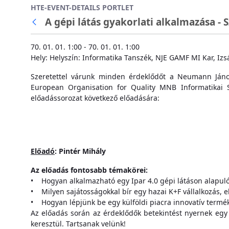
HTE-EVENT-DETAILS PORTLET
Ugrás a fő tartalomhoz
A gépi látás gyakorlati alkalmazása - 
Vissza
70. 01. 01. 1:00 - 70. 01. 01. 1:00
Hely: Helyszín: Informatika Tanszék, NJE GAMF MI Kar, Izs
Szeretettel várunk minden érdeklődőt a Neumann János
European Organisation for Quality MNB Informatikai 
előadássorozat következő előadására:
Előadó
: Pintér Mihály
Az előadás fontosabb témakörei:
• Hogyan alkalmazható egy Ipar 4.0 gépi látáson alapuló
• Milyen sajátosságokkal bír egy hazai K+F vállalkozás, el
• Hogyan lépjünk be egy külföldi piacra innovatív termék
Az előadás során az érdeklődők betekintést nyernek egy
keresztül. Tartsanak velünk!