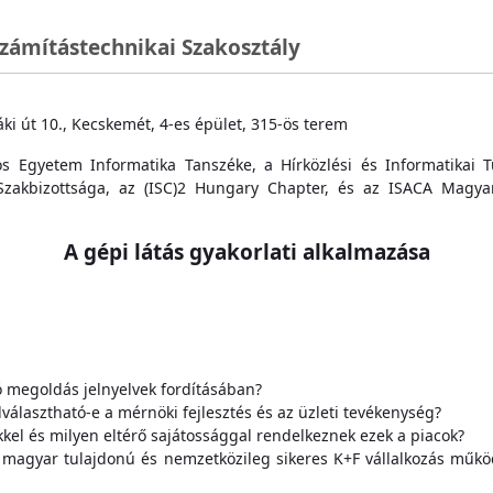
Számítástechnikai Szakosztály
áki út 10., Kecskemét, 4-es épület, 315-ös terem
 Egyetem Informatika Tanszéke, a Hírközlési és Informatikai T
Szakbizottsága, az (ISC)2 Hungary Chapter, és az ISACA Magya
A gépi látás gyakorlati alkalmazása
 megoldás jelnyelvek fordításában?
választható-e a mérnöki fejlesztés és az üzleti tevékenység?
kel és milyen eltérő sajátossággal rendelkeznek ezek a piacok?
 magyar tulajdonú és nemzetközileg sikeres K+F vállalkozás működ