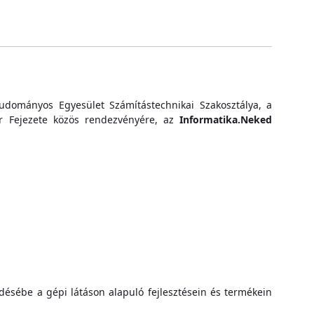
udományos Egyesület Számítástechnikai Szakosztálya, a
r Fejezete közös rendezvényére, az
Informatika.Neked
ésébe a gépi látáson alapuló fejlesztésein és termékein