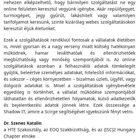
nehezen elképzelhető, hogy bármilyen szolgáltatást ne egy
online felületen keresztül vegyünk igénybe. Akár repülőjegyet,
turmixgépet, jegy gyűrűt, lakáshitelt vagy valamilyen
tanfolyamot keresünk, szinte kizárólag webes szolgáltatásokon
keresztül éljük életünket.
Ezek a szolgáltatások rendkívül fontosak a vállalatok életében
is, mivel gyorsan és a nagy verseny miatt költség hatékonyan
működnek, hamar leválthatóak és ellenőrizhetőek
megbízhatóság vagy minőség szempontjából is. Az online
szolgáltatások azonban a felhasználói adatok tömkelegét
gyűjtik, beleértve személyes adatokat, hitelesítő információkat,
és sokszor – céges környezetben – bizalmas üzleti, ügyfél, vagy
dolgozói adatokat is. Mivel a szolgáltatások igénybevétele
egyedileg is történhet, a vállalat működése szempontjából
láthatatlan és ellenőrizhetetlen folyamatok, külső adatkezelők
és bejelentkezési adatok jönnek létre. Ezek összessége a
Shadow IT, amire a Scirge segítségével igyekszünk fényt vetni.
Dr. Szenes Katalin
a HTE Szakosztály, az EOQ Szakbizottság, és az (ISC)2 Hungary
Chapter elnöke