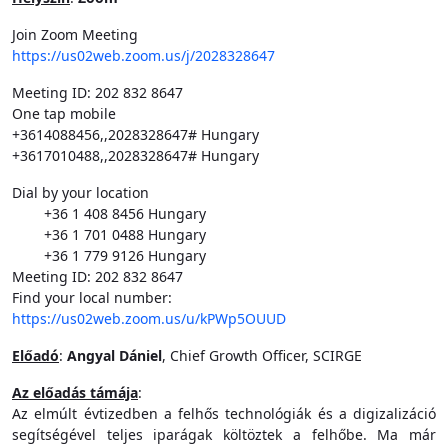
Join Zoom Meeting
https://us02web.zoom.us/j/2028328647
Meeting ID: 202 832 8647
One tap mobile
+3614088456,,2028328647# Hungary
+3617010488,,2028328647# Hungary
Dial by your location
+36 1 408 8456 Hungary
+36 1 701 0488 Hungary
+36 1 779 9126 Hungary
Meeting ID: 202 832 8647
Find your local number:
https://us02web.zoom.us/u/kPWp5OUUD
Előadó
:
Angyal Dániel
, Chief Growth Officer, SCIRGE
Az előadás támája
:
Az elmúlt évtizedben a felhős technológiák és a digizalizáció
segítségével teljes iparágak költöztek a felhőbe. Ma már