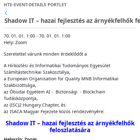
HTE-EVENT-DETAILS PORTLET
Ugrás a fő tartalomhoz
Shadow IT – hazai fejlesztés az árnyékfelhők f
Vissza
70. 01. 01. 1:00 - 70. 01. 01. 1:00
Hely: Zoom
Szeretettel várunk minden érdeklődőt a
A Hírközlési és Informatikai Tudományos Egyesület
Számítástechnikai Szakosztálya,
a European Organisation for Quality MNB Informatikai
Szakbizottsága,
az Óbudai Egyetem AI - Biztonsági - Blockchain
Tudásközpontja,
az (ISC)2 Hungary Chapter, és
az ISACA Magyar Fejezete közös rendezvényére:
Shadow IT – hazai fejlesztés az árnyékfelhők
feloszlatására
Helyszín
:
Zoom