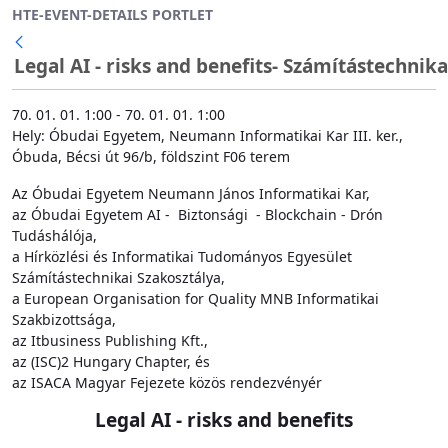
HTE-EVENT-DETAILS PORTLET
Ugrás a fő tartalomhoz
Legal AI - risks and benefits- Számítástechnika
Vissza
70. 01. 01. 1:00 - 70. 01. 01. 1:00
Hely: Óbudai Egyetem, Neumann Informatikai Kar III. ker.,
Óbuda, Bécsi út 96/b, földszint F06 terem
Az Óbudai Egyetem Neumann János Informatikai Kar,
az Óbudai Egyetem AI - Biztonsági - Blockchain - Drón
Tudáshálója,
a Hírközlési és Informatikai Tudományos Egyesület
Számítástechnikai Szakosztálya,
a European Organisation for Quality MNB Informatikai
Szakbizottsága,
az Itbusiness Publishing Kft.,
az (ISC)2 Hungary Chapter, és
az ISACA Magyar Fejezete közös rendezvényér
Legal AI - risks and benefits