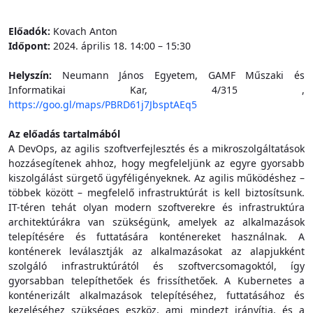
Előadók:
Kovach Anton
Időpont:
2024. április 18. 14:00 – 15:30
Helyszín:
Neumann János Egyetem, GAMF Műszaki és
Informatikai Kar, 4/315 ,
https://goo.gl/maps/PBRD61j7JbsptAEq5
Az előadás tartalmából
A DevOps, az agilis szoftverfejlesztés és a mikroszolgáltatások
hozzásegítenek ahhoz, hogy megfeleljünk az egyre gyorsabb
kiszolgálást sürgető ügyféligényeknek. Az agilis működéshez –
többek között – megfelelő infrastruktúrát is kell biztosítsunk.
IT-téren tehát olyan modern szoftverekre és infrastruktúra
architektúrákra van szükségünk, amelyek az alkalmazások
telepítésére és futtatására konténereket használnak. A
konténerek leválasztják az alkalmazásokat az alapjukként
szolgáló infrastruktúrától és szoftvercsomagoktól, így
gyorsabban telepíthetőek és frissíthetőek. A Kubernetes a
konténerizált alkalmazások telepítéséhez, futtatásához és
kezeléséhez szükséges eszköz, ami mindezt irányítja, és a