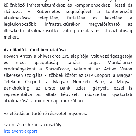
különböző infrastruktúrákhoz és komponensekhez illeszti és
skálázza. A Kubernetes segítségével a konténerizált
alkalmazások telepítése, futtatása és kezelése a
legkülönbözőbb infrastruktúrákon megvalósítható az
illeszkedő alkalmazásokkal való párosítás és skálázhatóság
mellett.
Az előadók rövid bemutatása
Kovach Anton a ShiwaForce Zrt. alapítója, volt vezérigazgatója
és most igazgatósági tanács tagja. Munkájának
eredményeként a ShiwaForce, valamint az Active Vision
sikeresen szolgálta ki többek között az OTP Csoport, a Magyar
Telekom Csoport, a Magyar Nemzeti Bank, a Magyar
Bankholding, az Erste Bank üzleti igényeit, ezzel is
reprezentálva az általa képviselt módszertan gyakorlati
alkalmazását a mindennapi munkában.
Az előadáson történő részvétel ingyenes.
számítástechikai szakosztály
hte.event-export