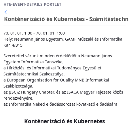
HTE-EVENT-DETAILS PORTLET
Ugrás a fő tartalomhoz
Konténerizáció és Kubernetes - Számítástechn
Vissza
70. 01. 01. 1:00 - 70. 01. 01. 1:00
Hely: Neumann János Egyetem, GAMF Műszaki és Informatikai
Kar, 4/315
Szeretettel várunk minden érdeklődőt a Neumann János
Egyetem Informatika Tanszéke,
a Hírközlési és Informatikai Tudományos Egyesület
Számítástechnikai Szakosztálya,
a European Organisation for Quality MNB Informatikai
Szakbizottsága,
az (ISC)2 Hungary Chapter, és az ISACA Magyar Fejezete közös
rendezvényére,
az Informatika.Neked előadássorozat következő előadására
Konténerizáció és Kubernetes