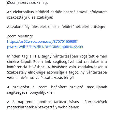
(Zoom) szervezzük meg.
Az elektronikus hírközlő eszköz használatával lefolytatott
szakosztályi ülés szabályai:
A szakosztályi ülés elektronikus felületének elérhetősége:
Zoom Meeting:
https://us02web.zoom.us/j/87070165989?
pwd=aWdhZFhrV2llUzBHSGR6dlg0RHUzZz09
Minden tag a HTE tagnyilvántartásában rögzített e-mail
címére kapott Zoom link segítségével tud csatlakozni a
konferencia híváshoz. A híváshoz való csatlakozáskor a
Szakosztály elnöksége azonosítja a tagot, nyilvántartásba
veszi a híváshoz való csatlakozás tényét.
A szavazást a Zoom beépített szavazó moduljának
segítségével bonyolítjuk le.
A 2. napirendi ponthoz tartozó írásos előterjesztések
megtekinthetők a Szakosztály weboldalán: