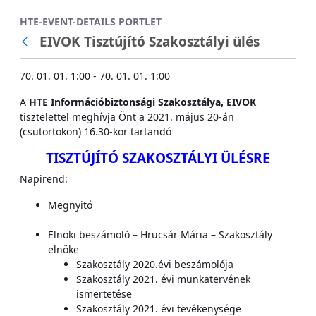
Ugrás a fő tartalomhoz
HTE-EVENT-DETAILS PORTLET
EIVOK Tisztújító Szakosztályi ülés
70. 01. 01. 1:00 - 70. 01. 01. 1:00
A
HTE Információbiztonsági Szakosztálya, EIVOK
tisztelettel meghívja Önt a 2021. május 20-án
(csütörtökön) 16.30-kor tartandó
TISZTÚJÍTÓ SZAKOSZTÁLYI ÜLÉSRE
Napirend:
Megnyitó
Elnöki beszámoló – Hrucsár Mária – Szakosztály
elnöke
Szakosztály 2020.évi beszámolója
Szakosztály 2021. évi munkatervének
ismertetése
Szakosztály 2021. évi tevékenysége