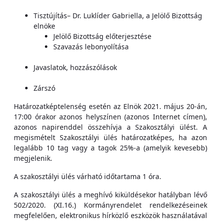
Tisztújítás– Dr. Luklíder Gabriella, a Jelölő Bizottság
elnöke
Jelölő Bizottság előterjesztése
Szavazás lebonyolítása
Javaslatok, hozzászólások
Zárszó
Határozatképtelenség esetén az Elnök 2021. május 20-án,
17:00 órakor azonos helyszínen (azonos Internet címen),
azonos napirenddel összehívja a Szakosztályi ülést. A
megismételt Szakosztályi ülés határozatképes, ha azon
legalább 10 tag vagy a tagok 25%-a (amelyik kevesebb)
megjelenik.
A szakosztályi ülés várható időtartama 1 óra.
A szakosztályi ülés a meghívó kiküldésekor hatályban lévő
502/2020. (XI.16.) Kormányrendelet rendelkezéseinek
megfelelően, elektronikus hírközlő eszközök használatával