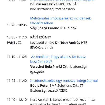
Dr. Kucsera Erika
NKE, KNIFÁT
kiberbiztonsági főtanácsadó
Mélytanulási módszerek az incidensek
felderítésében
10:20 - 10:35
Vágujhelyi Ferenc
HTE, elnök
10:35 - 11:10
KÁVÉSZÜNET
PANEL II.
Levezető elnök:
Dr. Tóth András
HTE-
EIVOK, alelnök
11:10 - 11:25
Az rendben, hogy akarsz. De tudsz
beszélni róla?
Vereckei Béla
Pro-M Zrt., biztonsági
igazgató
11:25 - 11:40
Incidenskezelés egy rendszerintegrátornál
Bódis Péter
SMP Solutions Zrt., IT
Biztonsági vezető /CISO
11:40 - 12:10
Kerekasztal-1: Lehet-e rutinból kezelni az
információbiztonsági incidenseket?