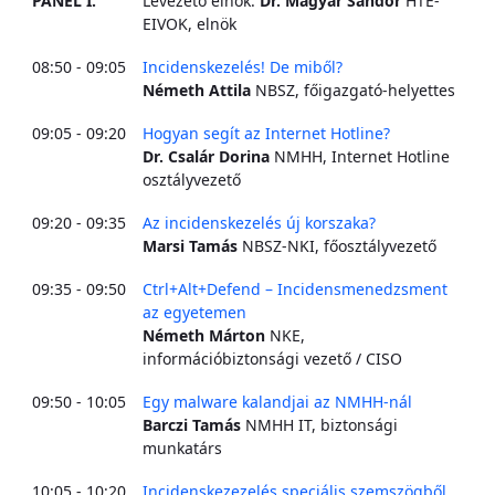
PANEL I.
Levezető elnök:
Dr. Magyar Sándor
HTE-
EIVOK, elnök
08:50 - 09:05
Incidenskezelés! De miből?
Németh Attila
NBSZ, főigazgató-helyettes
09:05 - 09:20
Hogyan segít az Internet Hotline?
Dr. Csalár Dorina
NMHH, Internet Hotline
osztályvezető
09:20 - 09:35
Az incidenskezelés új korszaka?
Marsi Tamás
NBSZ-NKI, főosztályvezető
09:35 - 09:50
Ctrl+Alt+Defend – Incidensmenedzsment
az egyetemen
Németh Márton
NKE,
információbiztonsági vezető / CISO
09:50 - 10:05
Egy malware kalandjai az NMHH-nál
Barczi Tamás
NMHH IT, biztonsági
munkatárs
10:05 - 10:20
Incidenskezezelés speciális szemszögből