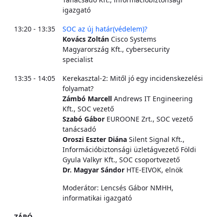
igazgató
13:20 - 13:35
SOC az új határ(védelem)?
Kovács Zoltán
Cisco Systems
Magyarország Kft., cybersecurity
specialist
13:35 - 14:05
Kerekasztal-2: Mitől jó egy incidenskezelési
folyamat?
Zámbó Marcell
Andrews IT Engineering
Kft., SOC vezető
Szabó Gábor
EUROONE Zrt., SOC vezető
tanácsadó
Oroszi Eszter Diána
Silent Signal Kft.,
Információbiztonsági üzletágvezető Földi
Gyula Valkyr Kft., SOC csoportvezető
Dr. Magyar Sándor
HTE-EIVOK, elnök
Moderátor: Lencsés Gábor NMHH,
informatikai igazgató
ZÁRÓ