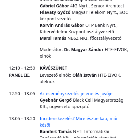
Gábriel Gábor
4IG Nyrt., Senior Architect
Hlavaty Győző
Magyar Telekom Nyrt., SOC
központ vezető
Korvin András Gábor
OTP Bank Nyrt.,
Kibervédelmi Központ osztályvezető
Marsi Tamás
NBSZ NKI, főosztályvezető
Moderátor:
Dr. Magyar Sándor
HTE-EIVOK,
elnök
12:10 - 12:50
KÁVÉSZÜNET
PANEL III.
Levezető elnök:
Oláh István
HTE-EIVOK,
alelnök
12:50 - 13:05
Az eseménykezelés jelene és jövője
Gyebnár Gergő
Black Cell Magyarország
Kft., ügyvezető igazgató
13:05 - 13:20
Incidenskezelés? Mire észbe kap, már
késő!
Bonifert Tamás
NETI Informatikai
Tanácsadó Kft., információbiztonsági