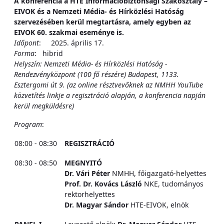
A konferencia a HTE Információbiztonsági Szakosztály –
EIVOK és a Nemzeti Média- és Hírközlési Hatóság
szervezésében kerül megtartásra, amely egyben az
EIVOK 60. szakmai eseménye is.
Időpont
: 2025. április 17.
Forma
:
hibrid
Helyszín: Nemzeti Média- és Hírközlési Hatóság -
Rendezvényközpont (100 fő részére) Budapest, 1133.
Esztergomi út 9. (az online résztvevőknek az NMHH YouTube
közvetítés linkje a regisztráció alapján, a konferencia napján
kerül megküldésre)
Program
:
08:00 - 08:30
REGISZTRÁCIÓ
08:30 - 08:50
MEGNYITÓ
Dr. Vári Péter
NMHH, főigazgató-helyettes
Prof. Dr. Kovács László
NKE, tudományos
rektorhelyettes
Dr. Magyar Sándor
HTE-EIVOK, elnök