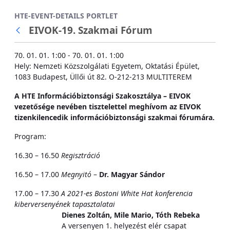
Ugrás a fő tartalomhoz
HTE-EVENT-DETAILS PORTLET
EIVOK-19. Szakmai Fórum
70. 01. 01. 1:00 - 70. 01. 01. 1:00
Hely: Nemzeti Közszolgálati Egyetem, Oktatási Épület,
1083 Budapest, Üllői út 82. O-212-213 MULTITEREM
A HTE Információbiztonsági Szakosztálya – EIVOK
vezetősége nevében tisztelettel meghívom az EIVOK
tizenkilencedik információbiztonsági szakmai fórumára.
Program:
16.30 – 16.50
Regisztráció
16.50 – 17.00
Megnyitó
–
Dr. Magyar Sándor
17.00 – 17.30
A 2021-es Bostoni White Hat konferencia
kiberversenyének tapasztalatai
Dienes Zoltán, Mile Mario, Tóth Rebeka
A versenyen 1. helyezést elér csapat