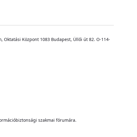
m, Oktatási Központ 1083 Budapest, Üllői út 82. O-114-
formációbiztonsági szakmai fórumára.