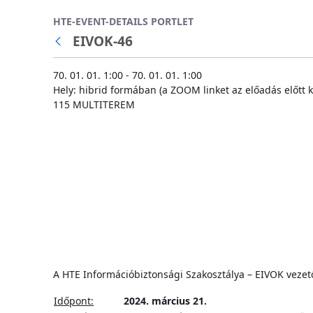
Ugrás a fő tartalomhoz
HTE-EVENT-DETAILS PORTLET
EIVOK-46
70. 01. 01. 1:00 - 70. 01. 01. 1:00
Hely: hibrid formában (a ZOOM linket az előadás előtt k
115 MULTITEREM
A HTE Információbiztonsági Szakosztálya – EIVOK veze
Időpont:
2024. március 21.