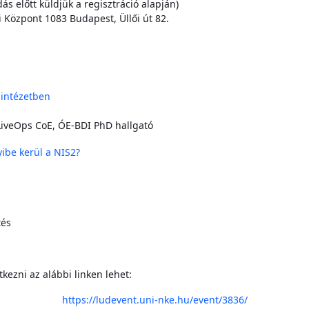
s előtt küldjük a regisztráció alapján)
 Központ 1083 Budapest, Üllői út 82.
zintézetben
iveOps CoE, ÓE-BDI PhD hallgató
be kerül a NIS2?
tés
tkezni az alábbi linken lehet:
https://ludevent.uni-nke.hu/event/3836/