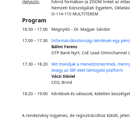
Helyszín:
hibrid formában (a ZOOM linket az előadá
Nemzeti Közszolgálati Egyetem, Oktatási
O-114-115 MULTITEREM
Program
16.50 – 17.00
Megnyitó – Dr. Magyar Sándor
17.00 – 17.30
Információbiztonsági kérdések egy pén
Bálint Ferenc
OTP Bank Nyrt. CoE Lead Omnichannel L
17.30 – 18.20
Mit mondjak a menedzsmentnek, mennyi
Avagy az IBF-eket támogató platform
Váczi Dániel
CEO, Brind
18:20 – 19:00
Kérdések és válaszok, kötetlen beszélge
A rendezvény ingyenes, de regisztrációhoz kötött, jelen